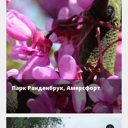
Парк Ранденбрук, Амерсфорт