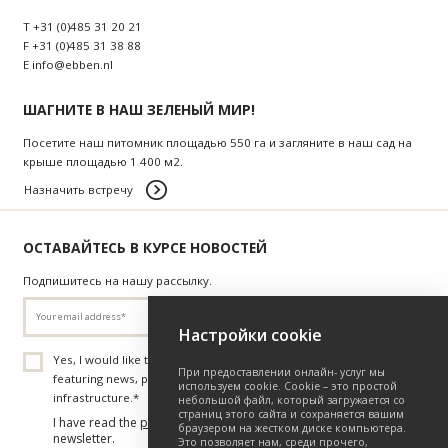
T
+31 (0)485 31 20 21
F
+31 (0)485 31 38 88
E
info@ebben.nl
ШАГНИТЕ В НАШ ЗЕЛЕНЫЙ МИР!
Посетите наш питомник площадью 550 га и загляните в наш сад на
крыше площадью 1 400 м2.
Назначить встречу
ОСТАВАЙТЕСЬ В КУРСЕ НОВОСТЕЙ
Подпишитесь на нашу рассылку.
Настройки cookie
Yes, I would like to receive the Tree Nursery Ebben newsletter
При предоставлении онлайн- услуг мы
featuring news, projects, and insights on trees and green
используем cookie. Cookie – это простой
infrastructure.
*
небольшой файл, который загружается со
страниц этого сайта и сохраняется вашим
I have read the
privacy policy
and consent to receiving this
браузером на жестком диске компьютера.
newsletter.
Это позволяет нам, среди прочего,