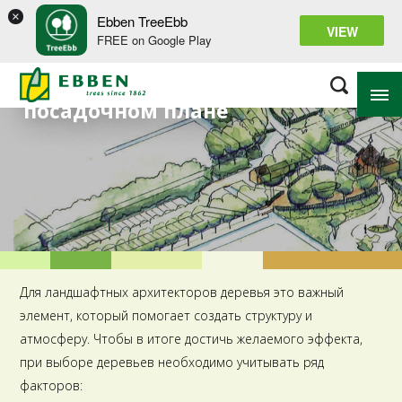
×
Ebben TreeEbb
VIEW
FREE on Google Play
Деревья в
посадочном плане
О ПИТОМНИКЕ EBBEN
KNOW-HOW TO GROW
ПРОЕКТЫ
ДИЗАЙН И БЛАГОУСТРОЙСТВО
Для ландшафтных архитекторов деревья это важный
КОНТАКТ
элемент, который помогает создать структуру и
атмосферу. Чтобы в итоге достичь желаемого эффекта,
при выборе деревьев необходимо учитывать ряд
факторов: