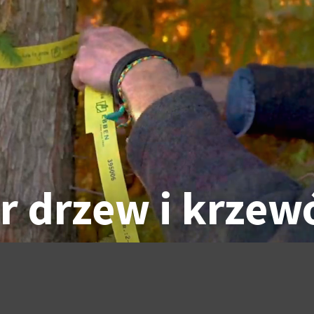
r
drzew
i
krze