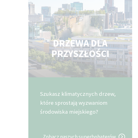
DRZEWA DLA
PRZYSZŁOŚCI
Szukasz klimatycznych drzew,
które sprostają wyzwaniom
środowiska miejskiego?
Zobacz naszych superbohaterów