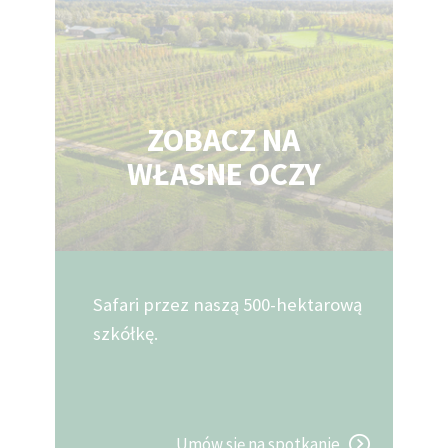
ZOBACZ NA
WŁASNE OCZY
Safari przez naszą 500-hektarową
szkółkę.
Umów się na spotkanie