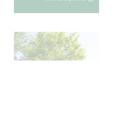
UP A TREE:
PTEROCARYA
STENOPTERA