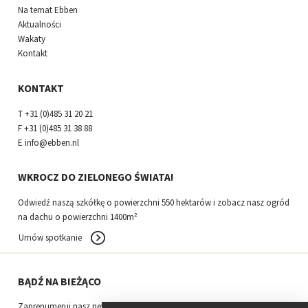
Na temat Ebben
Aktualności
Wakaty
Kontakt
KONTAKT
T
+31 (0)485 31 20 21
F
+31 (0)485 31 38 88
E
info@ebben.nl
WKROCZ DO ZIELONEGO ŚWIATA!
Odwiedź naszą szkółkę o powierzchni 550 hektarów i zobacz nasz ogród
na dachu o powierzchni 1400m²
Umów spotkanie
BĄDŹ NA BIEŻĄCO
Zaprenumeruj nasz newsletter.