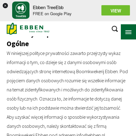
×
Ebben TreeEbb
Oświadczenie o prywatności i plikach cookie
VIEW
FREE on Google Play
Oświadczenie o ochronie danych
osobowych i plikach cookie
Ogólne
W niniejszej polityce prywatności zawarto przejrzysty wykaz
NA TEMAT EBBEN
informacji o tym, co dzieje się z danymi osobowymi osób
ROZWIĄZANIA
odwiedzających stronę internetową Boomkwekerij Ebben. Pod
pojęciem danych osobowych rozumie się wszelkie informacje
ASORTYMENT
na temat zidentyfikowanych i możliwych do zidentyfikowania
PROJEKTY
osób fizycznych. Oznacza to, że informacje te dotyczą danej
CENTRUM WIEDZY
osoby lub na ich podstawie można stwierdzić jej tożsamość.
Aby uzyskać więcej informacji o sposobie wykorzystywania
danych osobowych, należy skontaktować się z firmą
Boomkwekerij Ebben pod adresem info@ebben.nl.