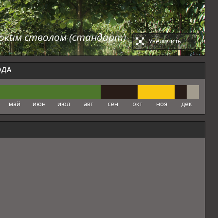
соким стволом (стандарт)
Увеличить
ОДА
май
июн
июл
авг
сен
окт
ноя
дек