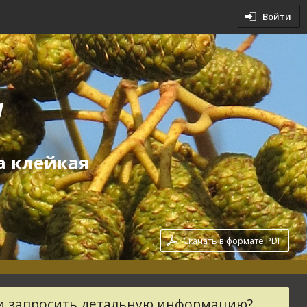
овия
Войти
словия
a
а клейкая
Скачать в формате PDF
ли запросить детальную информацию?