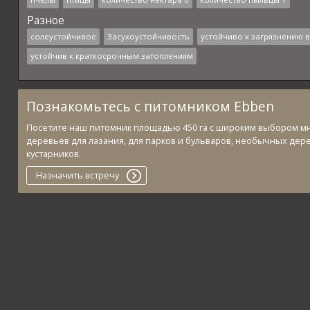
Разное
солеустойчивое
Засухоустойчивость
устойчиво к загрязнению 
устойчив к краткосрочным затоплениям
Познакомьтесь с питомником Ebben
Посетите наш питомник площадью 450 га с широким выбором м
деревьев для лазания, для парков и бульваров, необычных дер
кустарников.
Назначить встречу