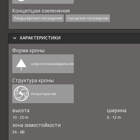
Концепции озеленения
Ландшафтные насаждения
городские насаждения
ХАРАКТЕРИСТИКИ
Форма кроны
широкопирамидальная
Структура кроны
полуоткрытая
высота
ширина
10
-
20
m
6
-
12
m
зона зимостойкости
3A
-
8B