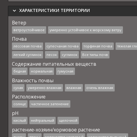
ХАРАКТЕРИСТИКИ ТЕРРИТОРИИ
Ветер
ветроустойчивое
умеренно устойчивое к морскому ветру
Почва
лёссовая почва
супесчаная почва
торфяная почва
тяжелая гл
легкий суглинок
песок
суглинок
Все типы почв
Содержание питательных веществ
бедная
нормальная
гумусная
Влажность почвы
сухая
умеренно влажная
влажная
очень влажная
Расположение
солнце
частичное затенение
pH
кислый
нейтральный
щелочной
растение-хозяин/кормовое растение
пчелы
птицы
количество нектара 0
количество пыльцы 1