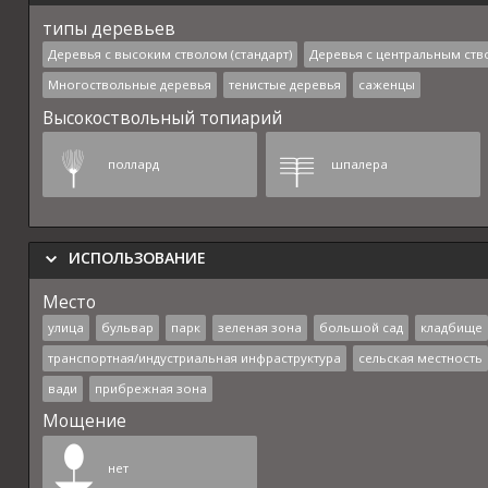
типы деревьев
Деревья с высоким стволом (стандарт)
Деревья с центральным ств
Многоствольные деревья
тенистые деревья
саженцы
Высокоствольный топиарий
поллард
шпалера
ИСПОЛЬЗОВАНИЕ
Место
улица
бульвар
парк
зеленая зона
большой сад
кладбище
транспортная/индустриальная инфраструктура
сельская местность
вади
прибрежная зона
Мощение
нет