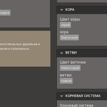
КОРА
воздуха
Цвет коры
серый
кора
борозчатая
ногоствольных деревьев и
евьев и солитерных
ВЕТВИ
Цвет веточки
темно-серый
ветви
гладкая
КОРНЕВАЯ СИСТЕМА
Корневая система