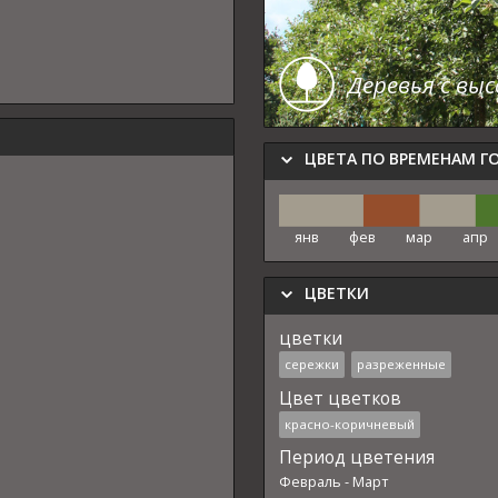
Деревья с вы
ЦВЕТА ПО ВРЕМЕНАМ Г
янв
фев
мар
апр
ЦВЕТКИ
цветки
сережки
разреженные
Цвет цветков
красно-коричневый
Период цветения
Февраль
-
Март