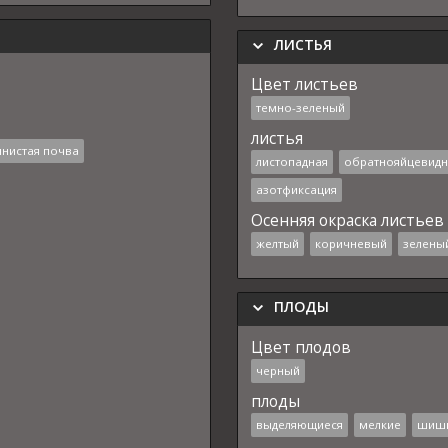
ЛИСТЬЯ
Цвет листьев
темно-зеленый
листья
инистая почва
листопадная
обратнояйцевидн
азотфиксация
Осенняя окраска листьев
желтый
коричневый
зелены
ПЛОДЫ
Цвет плодов
черный
плоды
выделяющиеся
мелкие
шиш