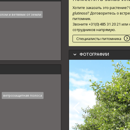
Хотите заказать это растение
glutinosa
? Договоритесь о встр
олом и ветвями от земли
питомник.
Звоните +31(0) 485 31 20 21 и
сотрудников напрямую.
Специалисты питомника
ФОТОГРАФИИ
ветрозащитная полоса