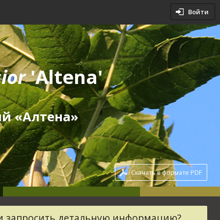
овия
Войти
словия
sior
'Altena'
ый «Алтена»
Скачать в формате PDF
ли запросить детальную информацию?