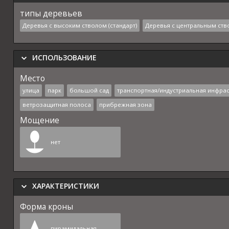
типы деревьев
Деревья с высоким стволом (стандарт)
Деревья с центральным ств
ИСПОЛЬЗОВАНИЕ
Место
улица
парк
большой сад
транспортная/индустриальная инфрас
ветрозащитная полоса
прибрежная зона
Мощение
нет
ХАРАКТЕРИСТИКИ
Форма кроны
пирамидальная