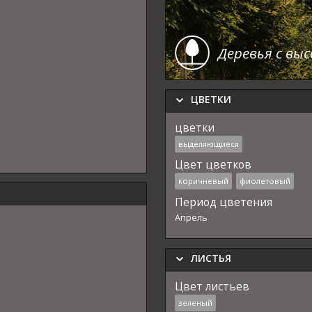
Деревья с вы
ЦВЕТКИ
цветки
выделяющиеся
Цвет цветков
коричневый
фиолетовый
Период цветения
Апрель
ЛИСТЬЯ
Цвет листьев
зеленый