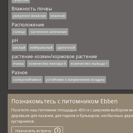
Влажность почвы
умеренно влажная
влажная
Расположение
солнце
частичное затенение
pH
кислый
нейтральный
щелочной
растение-хозяин/кормовое растение
пчелы
количество нектара 0
количество пыльцы 1
Разное
солеустойчивое
устойчиво к загрязнению воздуха
Познакомьтесь с питомником Ebben
Посетите наш питомник площадью 450 га с широким выбором м
деревьев для лазания, для парков и бульваров, необычных дер
кустарников.
Назначить встречу