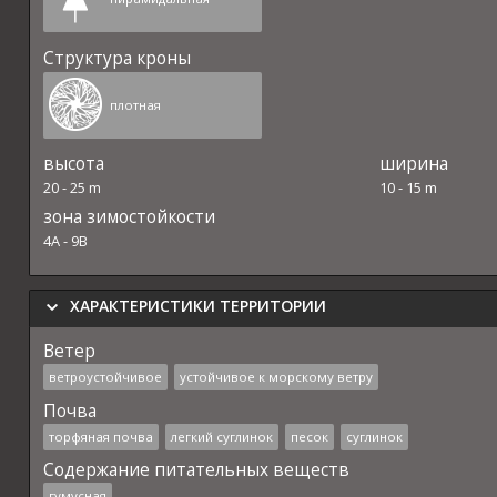
Структура кроны
плотная
высота
ширина
20
-
25
m
10
-
15
m
зона зимостойкости
4A
-
9B
ХАРАКТЕРИСТИКИ ТЕРРИТОРИИ
Ветер
ветроустойчивое
устойчивое к морскому ветру
Почва
торфяная почва
легкий суглинок
песок
суглинок
Содержание питательных веществ
гумусная