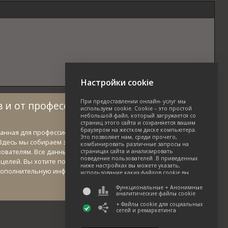
Настройки cookie
При предоставлении онлайн- услуг мы
 и от профессионалов в области зеленых
используем cookie. Cookie – это простой
небольшой файл, который загружается со
страниц этого сайта и сохраняется вашим
браузером на жестком диске компьютера.
данная для профессионалов и созданная профессионалами в
Это позволяет нам, среди прочего,
Здесь мы собираем знания и опыт специалистов данной отрасли
комбинировать различные запросы на
зователям. Все данные и фотографии можно использовать
страницах сайта и анализировать
поведение пользователей. В приведенных
целей. Вы хотите поделиться вашими знаниями о деревьях?
ниже настройках вы можете указать,
дополнительную информацию по адресу treeebb@ebben.nl.
использование каких файлов cookie вы
согласны принять. Обратите внимание, что
некоторые функции этого сайта могут быть
Функциональные + Анонимные
аналитические файлы cookie
недоступны в случае, если вы не согласитесь
использовать какие-то из файлов cookie.
+ Файлы cookie для социальных
Более подробную информацию об
сетей и ремаркетинга
использовании данных и различных файлах
cookie можно найти в нашей Политике