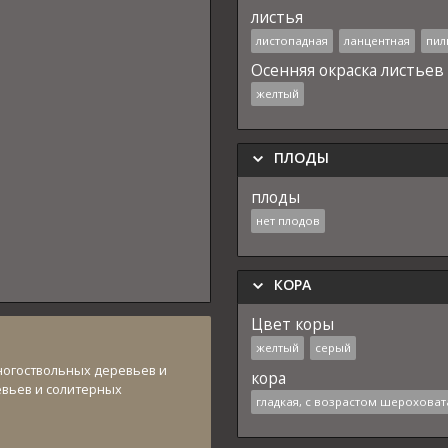
листья
листопадная
ланцентная
пил
Осенняя окраска листьев
желтый
ПЛОДЫ
плоды
нет плодов
КОРА
Цвет коры
желтый
серый
ногоствольных деревьев и
кора
евьев и солитерных
гладкая, с возрастом шероховат