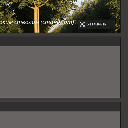
соким стволом (стандарт)
Увеличить