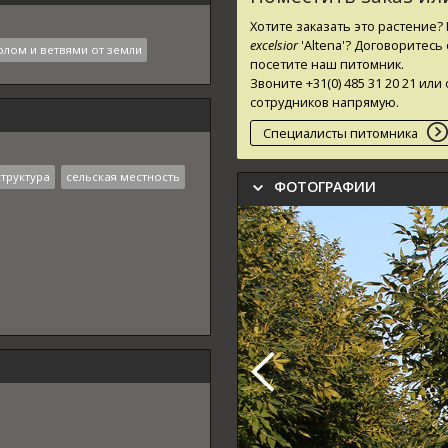
Хотите заказать это растение
excelsior
'Altena'
? Договоритесь 
олом и ветвями от земли
посетите наш питомник.
Звоните +31(0) 485 31 20 21 и
сотрудников напрямую.
Специалисты питомника
труктура
сельская местность
ФОТОГРАФИИ