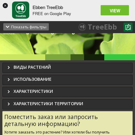
×
Ebben TreeEbb
VIEW
FREE on Google Play
Ginkgo biloba
'Blagon'
TreeEbb
Гинкго двулопастный «Благон»
Показать фильтры
Ginkgo b.
'Fastigiata Blagon'
синоним
ВИДЫ РАСТЕНИЙ
ИСПОЛЬЗОВАНИЕ
ХАРАКТЕРИСТИКИ
ХАРАКТЕРИСТИКИ ТЕРРИТОРИИ
Поместить заказ или запросить
детальную информацию?
Хотите заказать это растение? Или хотели бы получить