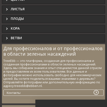
ЛИСТЬЯ
ПЛОДЫ
КОРА
ВЕТВИ
Для профессионалов и от профессионалов
в области зеленых насаждений
TreeEbb — это платформа, созданная для профессионалов и
созданная профессионалами в области зеленых насаждений.
Здесь мы собираем знания и опыт специалистов данной отрасли
и предоставляем их всем пользователям. Все данные и
фотографии можно использовать свободно для некоммерческих
целей. Вы хотите поделиться вашими знаниями о деревьях?
Отправляйте фотографии или дополнительную информацию по
адресу treeebb@ebben.nl.
Контакты