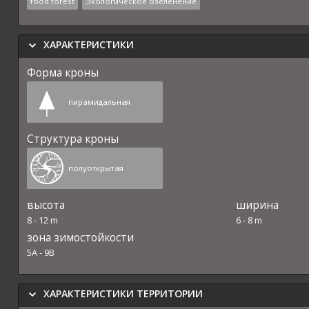
food forest
Экологическое озеленение
ХАРАКТЕРИСТИКИ
Форма кроны
пирамидальная
Структура кроны
полуоткрытая
высота
ширина
8
-
12
m
6
-
8
m
зона зимостойкости
5A
-
9B
ХАРАКТЕРИСТИКИ ТЕРРИТОРИИ