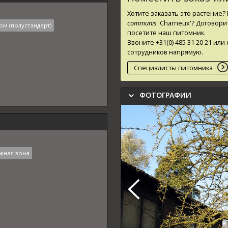
Хотите заказать это растение
communis
'Charneux'
? Договори
ом (полустандарт)
посетите наш питомник.
Звоните +31(0) 485 31 20 21 и
сотрудников напрямую.
Специалисты питомника
ФОТОГРАФИИ
жная зона