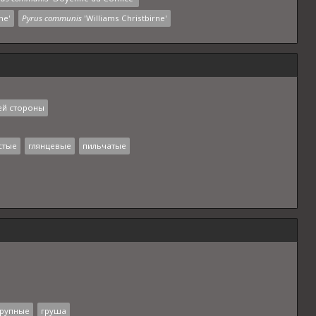
ne'
Pyrus communis
'Williams Christbirne'
ей стороны
стые
глянцевые
пильчатые
рупные
груша