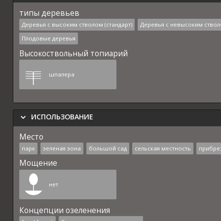
типы деревьев
Деревья с высоким стволом (стандарт)
Деревья с невысоким ствол
Плодовые деревья
Высокоствольный топиарий
шпалера
ИСПОЛЬЗОВАНИЕ
Место
парк
зеленая зона
большой сад
сельская местность
прибре
Мощение
нет
Концепции озеленения