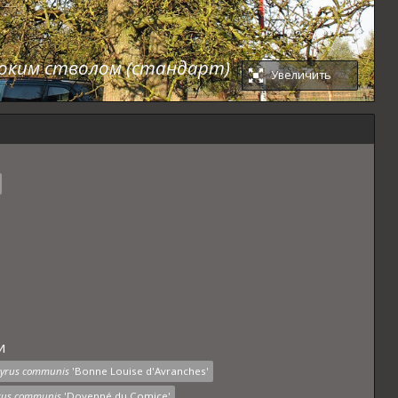
соким стволом (стандарт)
Увеличить
и
yrus communis
'Bonne Louise d'Avranches'
rus communis
'Doyenné du Comice'