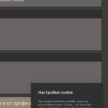
Настройки cookie
При предоставлении онлайн- услуг мы
 и от профессионалов в области зеленых
используем cookie. Cookie – это простой