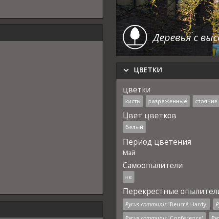
Деревья с вы
ЦВЕТКИ
цветки
кисть
разреженные
стоячие
Цвет цветков
белый
Период цветения
Май
Самоопылители
не
Перекрестные опылител
Pyrus communis
'Beurré Hardy'
P
Pyrus communis
'Conference'
Py