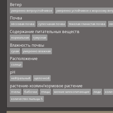
Ветер
умеренно ветроустойчивое
умеренно устойчивое к морскому вет
Почва
лёссовая почва
супесчаная почва
тяжелая глинистая почва
ле
Содержание питательных веществ
нормальная
гумусная
Влажность почвы
сухая
умеренно влажная
Расположение
солнце
pH
нейтральный
щелочной
растение-хозяин/кормовое растение
пчелы
бабочки
птицы
мелкие млекопитающие
люди
колич
количество пыльцы 5