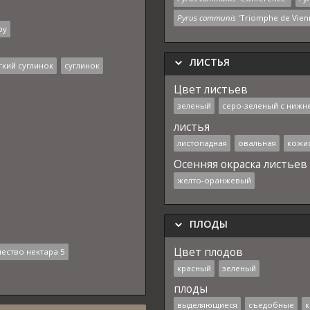
Pyrus communis
'Triomphe de Vien
ру
ЛИСТЬЯ
гкий суглинок
суглинок
Цвет листьев
зеленый
серо-зеленый с нижн
листья
листопадная
овальная
кожи
Осенняя окраска листьев
желто-оранжевый
ПЛОДЫ
Цвет плодов
ество нектара 5
красный
зеленый
плоды
выделяющиеся
съедобные
к