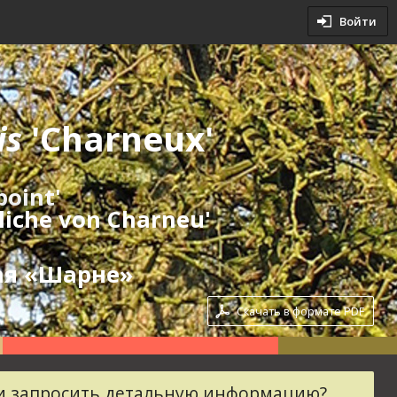
овия
Войти
словия
is
'Charneux'
point'
liche von Charneu'
ая «Шарне»
Скачать в формате PDF
ли запросить детальную информацию?