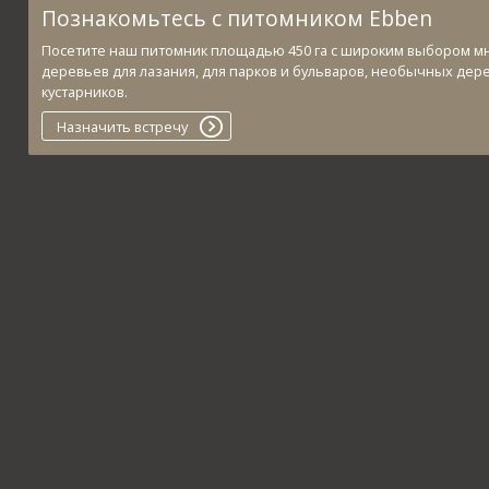
Познакомьтесь с питомником Ebben
Посетите наш питомник площадью 450 га с широким выбором м
деревьев для лазания, для парков и бульваров, необычных дер
кустарников.
Назначить встречу