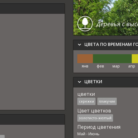
Деревья с вы
ЦВЕТА ПО ВРЕМЕНАМ Г
янв
фев
мар
апр
ЦВЕТКИ
цветки
сережки
плакучие
Цвет цветков
золотисто-желтый
Период цветения
Май
-
Июнь