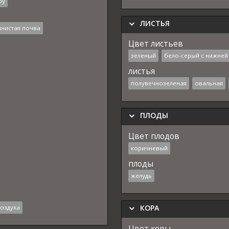
ру
ЛИСТЬЯ
инистая почва
Цвет листьев
зеленый
бело-серый с нижней
листья
полувечнозеленая
овальная
ПЛОДЫ
Цвет плодов
коричневый
плоды
желудь
КОРА
воздуха
Цвет коры