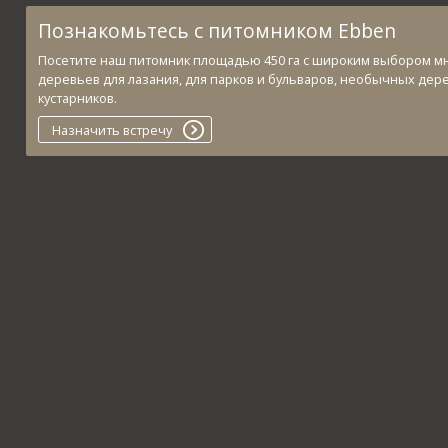
Познакомьтесь с питомником Ebben
Посетите наш питомник площадью 450 га с широким выбором м
деревьев для лазания, для парков и бульваров, необычных дер
кустарников.
Назначить встречу