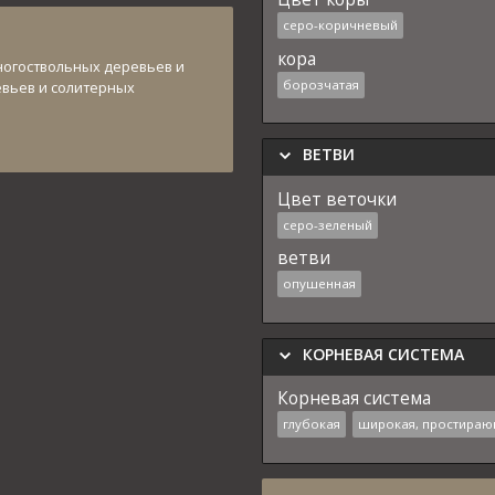
серо-коричневый
кора
ногоствольных деревьев и
борозчатая
евьев и солитерных
ВЕТВИ
Цвет веточки
серо-зеленый
ветви
опушенная
КОРНЕВАЯ СИСТЕМА
Корневая система
глубокая
широкая, простираю