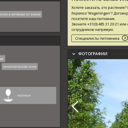
Хотите заказать это растение
hispanica
'Wageningen'
? Догово
олом и ветвями от земли
посетите наш питомник.
Звоните +31(0) 485 31 20 21 и
сотрудников напрямую.
Специалисты питомника
ФОТОГРАФИИ
ще
экологическая зона
плотное