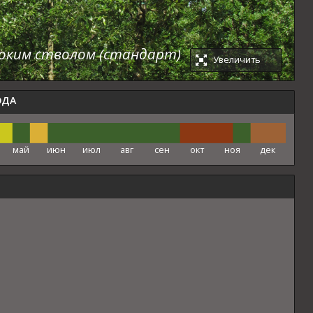
соким стволом (стандарт)
Увеличить
ОДА
май
июн
июл
авг
сен
окт
ноя
дек