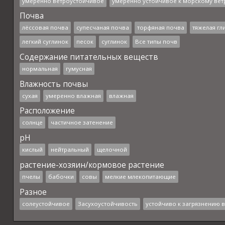
умеренно ветроустойчивое
умеренно устойчивое к морскому вет
Почва
лёссовая почва
супесчаная почва
торфяная почва
тяжелая гл
легкий суглинок
песок
суглинок
Все типы почв
Содержание питательных веществ
нормальная
гумусная
Влажность почвы
сухая
умеренно влажная
влажная
Расположение
солнце
частичное затенение
pH
кислый
нейтральный
щелочной
растение-хозяин/кормовое растение
пчелы
бабочки
совы
мелкие млекопитающие
Разное
солеустойчивое
Засухоустойчивость
устойчиво к загрязнению 