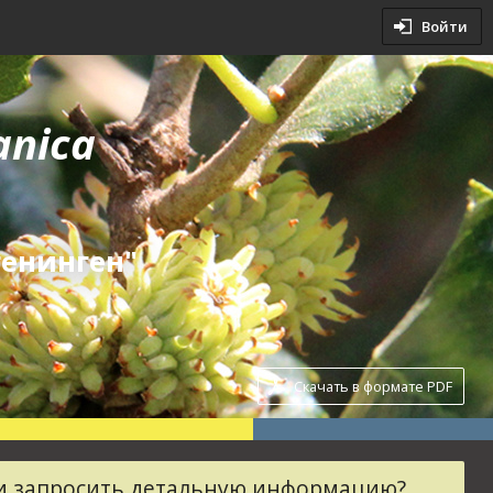
овия
Войти
словия
anica
генинген"
Скачать в формате PDF
ли запросить детальную информацию?