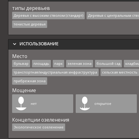
типы деревьев
Деревья с высоким стволом (стандарт)
Деревья с центральным ств
тенистые деревья
ИСПОЛЬЗОВАНИЕ
Место
бульвар
площадь
парк
зеленая зона
большой сад
кладби
транспортная/индустриальная инфраструктура
сельская местность
прибрежная зона
Мощение
нет
открытое
Концепции озеленения
Экологическое озеленение