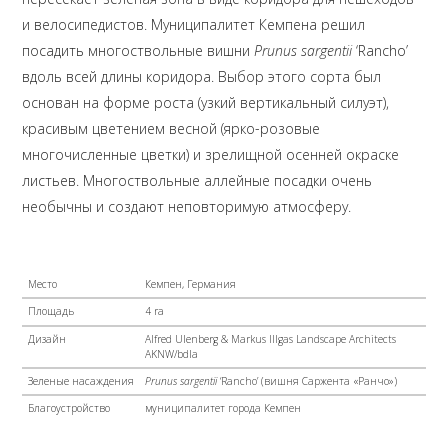
и велосипедистов. Муниципалитет Кемпена решил
посадить многоствольные вишни
Prunus
sargentii
‘Rancho’
вдоль всей длины коридора. Выбор этого сорта был
основан на форме роста (узкий вертикальный силуэт),
красивым цветением весной (ярко-розовые
многочисленные цветки) и зрелищной осенней окраске
листьев. Многоствольные аллейные посадки очень
необычны и создают неповторимую атмосферу.
Место
Кемпен, Германия
Площадь
4 ra
Дизайн
Alfred Ulenberg & Markus Illgas Landscape Architects
AKNW/bdla
Зеленые насаждения
Prunus
sargentii
‘Rancho’ (вишня Саржента «Ранчо»)
Благоустройство
муниципалитет города Кемпен