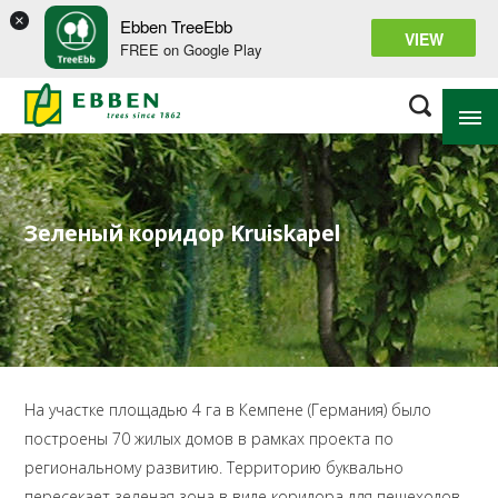
×
Ebben TreeEbb
VIEW
FREE on Google Play
О ПИТОМНИКЕ EBBEN
Зеленый коридор Kruiskapel
KNOW-HOW TO GROW
ПРОЕКТЫ
ДИЗАЙН И БЛАГОУСТРОЙСТВО
КОНТАКТ
На участке площадью 4 га в Кемпене (Германия) было
построены 70 жилых домов в рамках проекта по
региональному развитию. Территорию буквально
пересекает зеленая зона в виде коридора для пешеходов