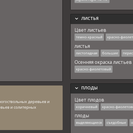
ЛИСТЬЯ
Цвет листьев
темно-красный
красно-фиолет
листья
листопадная
большие
перис
Осенняя окраска листьев
красно-фиолетовый
ПЛОДЫ
Цвет плодов
ногоствольных деревьев и
коричневый
красно-фиолетов
евьев и солитерных
плоды
выделяющиеся
съедобные
о