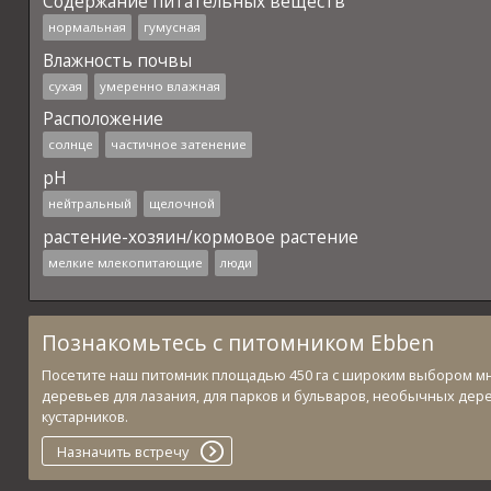
Содержание питательных веществ
нормальная
гумусная
Влажность почвы
сухая
умеренно влажная
Расположение
солнце
частичное затенение
pH
нейтральный
щелочной
растение-хозяин/кормовое растение
мелкие млекопитающие
люди
Познакомьтесь с питомником Ebben
Посетите наш питомник площадью 450 га с широким выбором м
деревьев для лазания, для парков и бульваров, необычных дер
кустарников.
Назначить встречу