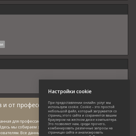
ая
Настройки cookie
При предоставлении онлайн- услуг мы
 и от профессионалов в области зеленых
используем cookie. Cookie – это простой
небольшой файл, который загружается со
страниц этого сайта и сохраняется вашим
браузером на жестком диске компьютера.
данная для профессионалов и созданная профессионалами в
Это позволяет нам, среди прочего,
Здесь мы собираем знания и опыт специалистов данной отрасли
комбинировать различные запросы на
зователям. Все данные и фотографии можно использовать
страницах сайта и анализировать