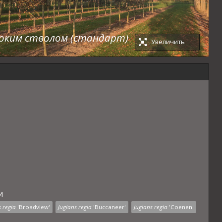
соким стволом (стандарт)
Увеличить
и
s regia
'Broadview'
Juglans regia
'Buccaneer'
Juglans regia
'Coenen'