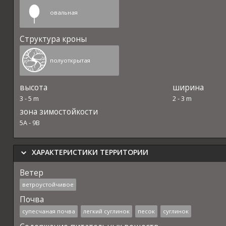
овальная
Структура кроны
полуоткрытая
высота
ширина
3
-
5
m
2
-
3
m
зона зимостойкости
5A
-
9B
ХАРАКТЕРИСТИКИ ТЕРРИТОРИИ
Ветер
ветроустойчивое
Почва
супесчаная почва
легкий суглинок
песок
суглинок