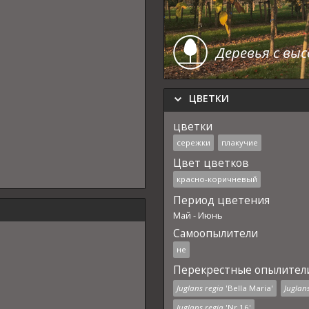
Деревья с вы
ЦВЕТКИ
цветки
сережки
плакучие
Цвет цветков
красно-коричневый
Период цветения
Май
-
Июнь
Самоопылители
не
Перекрестные опылител
Juglans regia
'Bella Maria'
Juglan
Juglans regia
'Nr 16'