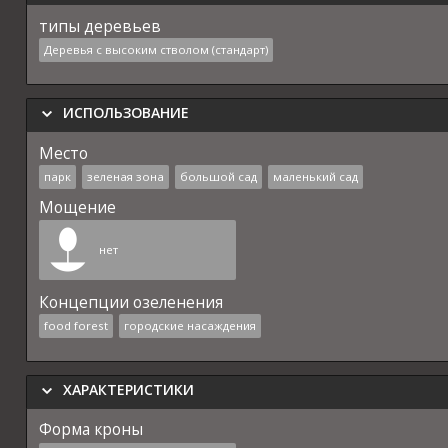
типы деревьев
Деревья с высоким стволом (стандарт)
ИСПОЛЬЗОВАНИЕ
Место
парк
зеленая зона
большой сад
маленький сад
Мощение
нет
Концепции озеленения
food forest
городские насаждения
ХАРАКТЕРИСТИКИ
Форма кроны