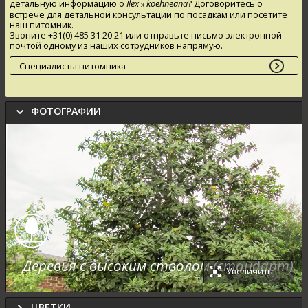
детальную информацию о
Ilex
koehneana
? Договоритесь о
x
встрече для детальной консультации по посадкам или посетите
наш питомник.
Звоните +31(0) 485 31 20 21 или отправьте письмо электронной
почтой одному из наших сотрудников напрямую.
Специалисты питомника
ФОТОГРАФИИ
Деревья с высоким стволом (стандарт)
Увеличить
ЦВЕТКИ