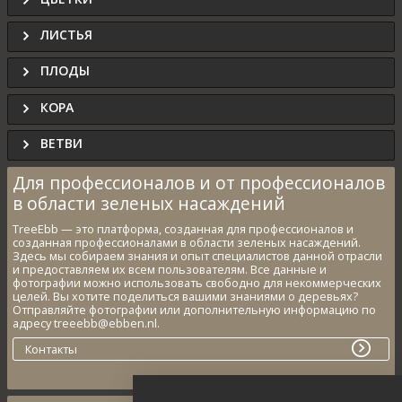
ЛИСТЬЯ
ПЛОДЫ
КОРА
ВЕТВИ
Для профессионалов и от профессионалов
в области зеленых насаждений
TreeEbb — это платформа, созданная для профессионалов и
созданная профессионалами в области зеленых насаждений.
Здесь мы собираем знания и опыт специалистов данной отрасли
и предоставляем их всем пользователям. Все данные и
фотографии можно использовать свободно для некоммерческих
целей. Вы хотите поделиться вашими знаниями о деревьях?
Отправляйте фотографии или дополнительную информацию по
адресу treeebb@ebben.nl.
Контакты