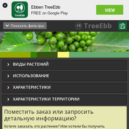
×
Ebben TreeEbb
VIEW
FREE on Google Play
Ilex
koehneana
x
TreeEbb
Падуб Коэна
Показать фильтры
ВИДЫ РАСТЕНИЙ
ИСПОЛЬЗОВАНИЕ
ХАРАКТЕРИСТИКИ
ХАРАКТЕРИСТИКИ ТЕРРИТОРИИ
Поместить заказ или запросить
детальную информацию?
Хотите заказать это растение? Или хотели бы получить