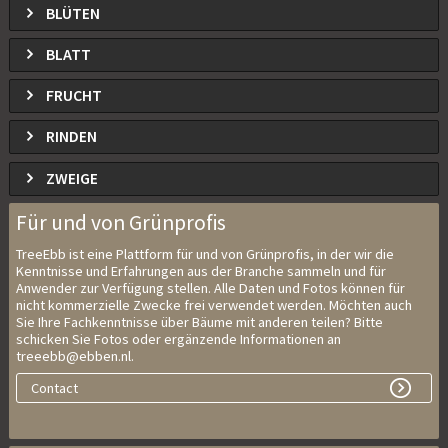
BLÜTEN
BLATT
FRUCHT
RINDEN
ZWEIGE
Für und von Grünprofis
TreeEbb ist eine Plattform für und von Grünprofis, in der wir die
Kenntnisse und Erfahrungen aus der Branche sammeln und für
Anwender zur Verfügung stellen. Alle Daten und Fotos können für
nicht kommerzielle Zwecke frei verwendet werden. Möchten auch
Sie Ihre Fachkenntnisse über Bäume mit anderen teilen? Bitte
schicken Sie Fotos oder ergänzende Informationen an
treeebb@ebben.nl.
Contact