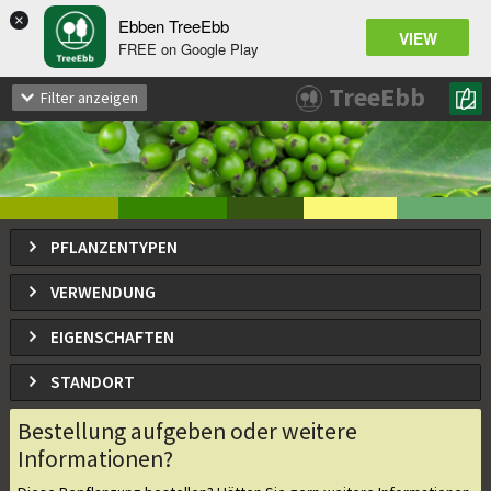
×
Ebben TreeEbb
VIEW
FREE on Google Play
Ilex
koehneana
x
TreeEbb
Filter anzeigen
PFLANZENTYPEN
VERWENDUNG
EIGENSCHAFTEN
STANDORT
Bestellung aufgeben oder weitere
Informationen?