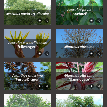
Aesculus pavia
Aesculus pavia
discolor
'Koehnei'
var.
Zum Moodboard hinzufügen
Zum Moo
Zum Vergleich hinzufügen
Zum Ve
Aesculus
woerlitzensis
x
'Ellwangeri'
Ailanthus altissima
Zum Moodboard hinzufügen
Zum Moo
Zum Vergleich hinzufügen
Zum Ve
Ailanthus altissima
Ailanthus altissima
'Purple Dragon'
'Sangiovese'
Zum Moodboard hinzufügen
Zum Moo
Zum Vergleich hinzufügen
Zum Ve