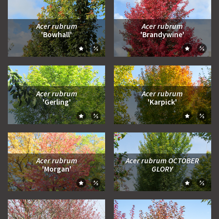
Acer rubrum
Acer rubrum
'Bowhall'
'Brandywine'
Zum Moodboard hinzufügen
Zum Moo
Zum Vergleich hinzufügen
Zum Ve
Acer rubrum
Acer rubrum
'Gerling'
'Karpick'
Zum Moodboard hinzufügen
Zum Moo
Zum Vergleich hinzufügen
Zum Ve
Acer rubrum
Acer rubrum OCTOBER
'Morgan'
GLORY
Zum Moodboard hinzufügen
Zum Moo
Zum Vergleich hinzufügen
Zum Ve