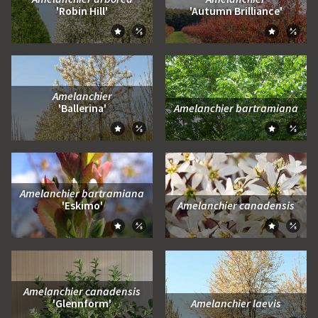
'Robin Hill'
'Autumn Brilliance'
Zum Moodboard hinzufügen
Zum Moo
Zum Vergleich hinzufügen
Zum Ve
Amelanchier
'Ballerina'
Amelanchier bartramiana
Zum Moodboard hinzufügen
Zum Moo
Zum Vergleich hinzufügen
Zum Ve
Amelanchier bartramiana
'Eskimo'
Amelanchier canadensis
Zum Moodboard hinzufügen
Zum Moo
Zum Vergleich hinzufügen
Zum Ve
Amelanchier canadensis
'Glennform'
Amelanchier laevis