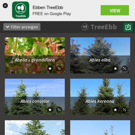
×
Ebben TreeEbb
VIEW
FREE on Google Play
TreeEbb
Filter anzeigen
Abelia
grandiflora
Abies alba
x
Zum Moodboard hinzufügen
Zum Moo
Zum Vergleich hinzufügen
Zum Ve
Abies concolor
Abies koreana
Zum Moodboard hinzufügen
Zum Moo
Zum Vergleich hinzufügen
Zum Ve