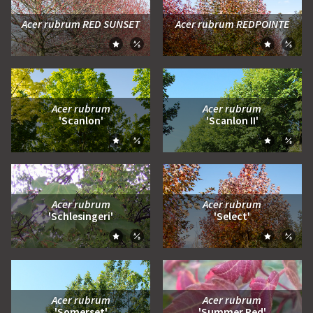
Acer rubrum RED SUNSET
Acer rubrum REDPOINTE
Zum Moodboard hinzufügen
Zum Moo
Zum Vergleich hinzufügen
Zum Ve
Acer rubrum
Acer rubrum
'Scanlon'
'Scanlon II'
Zum Moodboard hinzufügen
Zum Moo
Zum Vergleich hinzufügen
Zum Ve
Acer rubrum
Acer rubrum
'Schlesingeri'
'Select'
Zum Moodboard hinzufügen
Zum Moo
Zum Vergleich hinzufügen
Zum Ve
Acer rubrum
Acer rubrum
'Somerset'
'Summer Red'