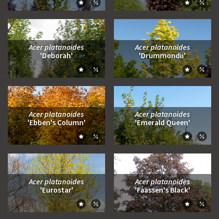
Zum Moodboard hinzufügen
Zum Moo
Zum Vergleich hinzufügen
Zum Ve
Acer platanoides
Acer platanoides
'Deborah'
'Drummondii'
Zum Moodboard hinzufügen
Zum Moo
Zum Vergleich hinzufügen
Zum Ve
Acer platanoides
Acer platanoides
'Ebben's Column'
'Emerald Queen'
Zum Moodboard hinzufügen
Zum Moo
Zum Vergleich hinzufügen
Zum Ve
Acer platanoides
Acer platanoides
'Eurostar'
'Faassen's Black'
Zum Moodboard hinzufügen
Zum Moo
Zum Vergleich hinzufügen
Zum Ve