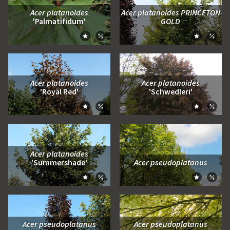
Acer platanoides
Acer platanoides PRINCETON
'Palmatifidum'
GOLD
Zum Moodboard hinzufügen
Zum Moo
Zum Vergleich hinzufügen
Zum Ve
Acer platanoides
Acer platanoides
'Royal Red'
'Schwedleri'
Zum Moodboard hinzufügen
Zum Moo
Zum Vergleich hinzufügen
Zum Ve
Acer platanoides
'Summershade'
Acer pseudoplatanus
Zum Moodboard hinzufügen
Zum Moo
Zum Vergleich hinzufügen
Zum Ve
Acer pseudoplatanus
Acer pseudoplatanus