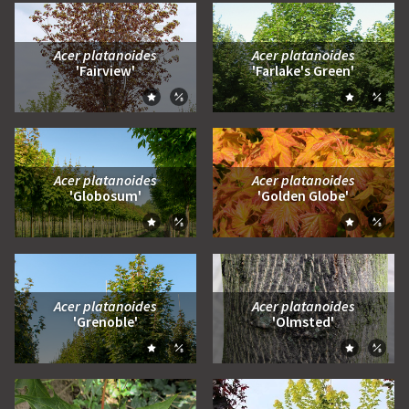
Acer platanoides
Acer platanoides
'Fairview'
'Farlake's Green'
Zum Moodboard hinzufügen
Zum Moo
Zum Vergleich hinzufügen
Zum Ve
Acer platanoides
Acer platanoides
'Globosum'
'Golden Globe'
Zum Moodboard hinzufügen
Zum Moo
Zum Vergleich hinzufügen
Zum Ve
Acer platanoides
Acer platanoides
'Grenoble'
'Olmsted'
Zum Moodboard hinzufügen
Zum Moo
Zum Vergleich hinzufügen
Zum Ve