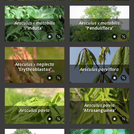
Aesculus
mutabilis
Aesculus
mutabilis
x
x
'Induta'
'Penduliflora'
Zum Moodboard hinzufügen
Zum Moo
Zum Vergleich hinzufügen
Zum Ve
Aesculus
neglecta
x
'Erythroblastos'
Aesculus parviflora
Zum Moodboard hinzufügen
Zum Moo
Zum Vergleich hinzufügen
Zum Ve
Aesculus pavia
Aesculus pavia
'Atrosanguinea'
Zum Moodboard hinzufügen
Zum Moo
Zum Vergleich hinzufügen
Zum Ve