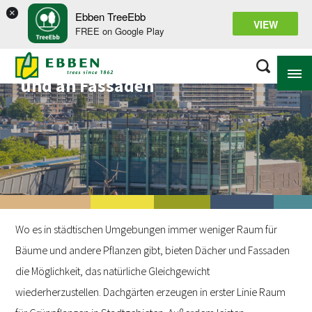
×
Ebben TreeEbb
VIEW
FREE on Google Play
Projekte auf Dächern
und an Fassaden
ÜBER EBBEN
LÖSUNGEN
SORTIMENT
PROJEKTE
Wo es in städtischen Umgebungen immer weniger Raum für
WISSENSDATENBANK
Bäume und andere Pflanzen gibt, bieten Dächer und Fassaden
die Möglichkeit, das natürliche Gleichgewicht
wiederherzustellen. Dachgärten erzeugen in erster Linie Raum