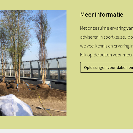
Meer informatie
Met onze ruime ervaring v
adviseren in soortkeuze, 
we veel kennis en ervaring i
Klik op de button voor meer
Oplossingen voor daken en