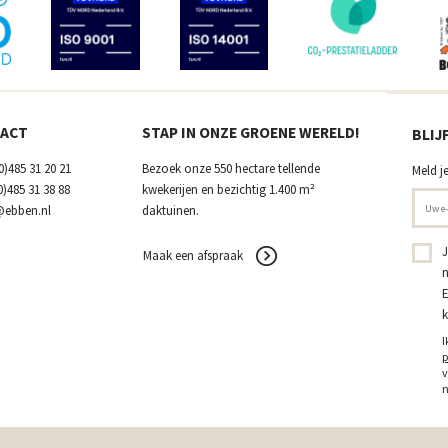
ACT
STAP IN ONZE GROENE WERELD!
BLIJ
0)485 31 20 21
Bezoek onze 550 hectare tellende
Meld j
0)485 31 38 88
kwekerijen en bezichtig 1.400 m²
@ebben.nl
daktuinen.
J
Maak een afspraak
n
E
k
I
p
v
n