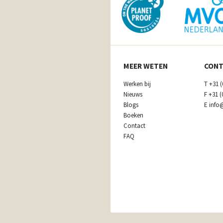
MEER WETEN
CONT
Werken bij
T
+31 (
Nieuws
F
+31 (
Blogs
E
info
Boeken
Contact
FAQ