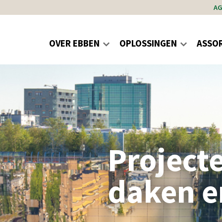
A
OVER EBBEN
OPLOSSINGEN
ASSO
Project
daken e