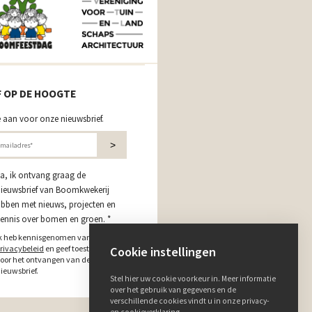
F OP DE HOOGTE
e aan voor onze nieuwsbrief.
a, ik ontvang graag de
ieuwsbrief van Boomkwekerij
bben met nieuws, projecten en
ennis over bomen en groen.
*
k heb kennisgenomen van het
rivacybeleid
en geef toestemming
Cookie instellingen
oor het ontvangen van deze
ieuwsbrief.
Stel hier uw cookie voorkeur in. Meer informatie
over het gebruik van gegevens en de
verschillende cookies vindt u in onze privacy-
en cookieverklaring.