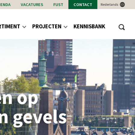
GENDA
VACATURES
FUST
CONTACT
Nederlands
RTIMENT
PROJECTEN
KENNISBANK
en op
n gevels