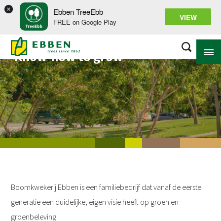
×
Ebben TreeEbb
VIEW
FREE on Google Play
Know-how to grow
OVER EBBEN
OPLOSSINGEN
ASSORTIMENT
PROJECTEN
KENNISBANK
Boomkwekerij Ebben is een familiebedrijf dat vanaf de eerste
generatie een duidelijke, eigen visie heeft op groen en
groenbeleving.