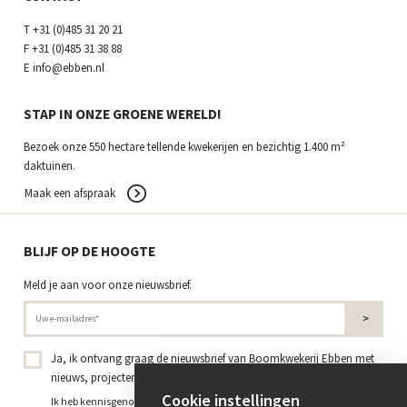
T
+31 (0)485 31 20 21
F
+31 (0)485 31 38 88
E
info@ebben.nl
STAP IN ONZE GROENE WERELD!
Bezoek onze 550 hectare tellende kwekerijen en bezichtig 1.400 m²
daktuinen.
Maak een afspraak
BLIJF OP DE HOOGTE
Meld je aan voor onze nieuwsbrief.
Ja, ik ontvang graag de nieuwsbrief van Boomkwekerij Ebben met
nieuws, projecten en kennis over bomen en groen.
*
Cookie instellingen
Ik heb kennisgenomen van het
privacybeleid
en geef toestemming voor