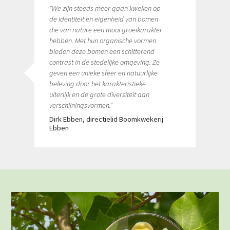
“We zijn steeds meer gaan kweken op
de identiteit en eigenheid van bomen
die van nature een mooi groeikarakter
hebben. Met hun organische vormen
bieden deze bomen een schitterend
contrast in de stedelijke omgeving. Ze
geven een unieke sfeer en natuurlijke
beleving door het karakteristieke
uiterlijk en de grote diversiteit aan
verschijningsvormen.”
Dirk Ebben, directielid Boomkwekerij
Ebben