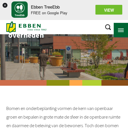
×
Ebben TreeEbb
VIEW
FREE on Google Play
Oplossingen voor
overheden
OVER EBBEN
OPLOSSINGEN
ASSORTIMENT
PROJECTEN
KENNISBANK
Bomen en onderbeplanting vormen de kern van openbaar
groen en bepalen in grote mate de sfeer in de openbare ruimte
en daarmee de beleving van de bewoners. Toch doen bomen