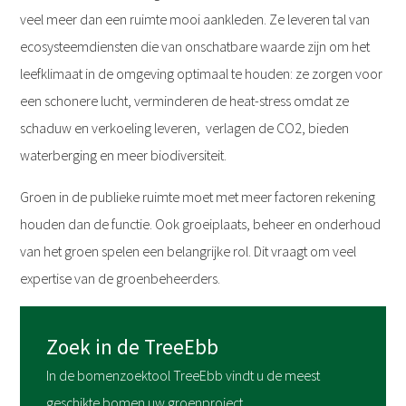
veel meer dan een ruimte mooi aankleden. Ze leveren tal van
ecosysteemdiensten die van onschatbare waarde zijn om het
leefklimaat in de omgeving optimaal te houden: ze zorgen voor
een schonere lucht, verminderen de heat-stress omdat ze
schaduw en verkoeling leveren, verlagen de CO2, bieden
waterberging en meer biodiversiteit.
Groen in de publieke ruimte moet met meer factoren rekening
houden dan de functie. Ook groeiplaats, beheer en onderhoud
van het groen spelen een belangrijke rol. Dit vraagt om veel
expertise van de groenbeheerders.
Zoek in de TreeEbb
In de bomenzoektool TreeEbb vindt u de meest
geschikte bomen uw groenproject.