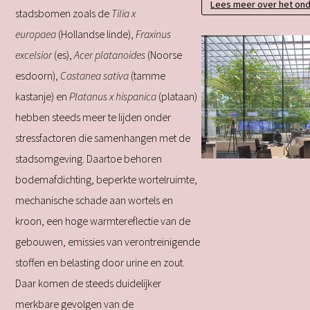
Lees meer over het on
stadsbomen zoals de
Tilia x
europaea
(Hollandse linde),
Fraxinus
excelsior
(es),
Acer platanoides
(Noorse
esdoorn),
Castanea sativa
(tamme
kastanje) en
Platanus x hispanica
(plataan)
hebben steeds meer te lijden onder
stressfactoren die samenhangen met de
stadsomgeving. Daartoe behoren
bodemafdichting, beperkte wortelruimte,
mechanische schade aan wortels en
kroon, een hoge warmtereflectie van de
gebouwen, emissies van verontreinigende
stoffen en belasting door urine en zout.
Daar komen de steeds duidelijker
merkbare gevolgen van de