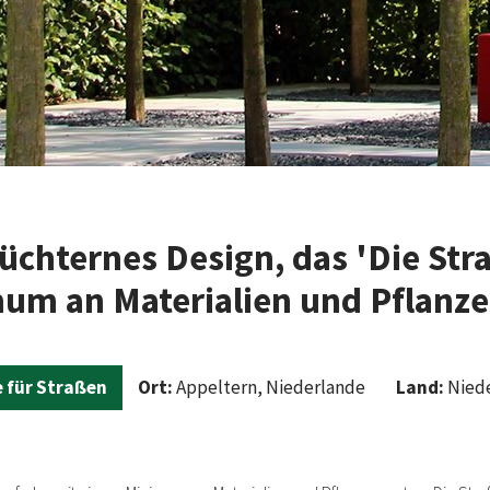
üchternes Design, das 'Die Str
um an Materialien und Pflanzen
 für Straßen
Ort:
Appeltern, Niederlande
Land:
Nied