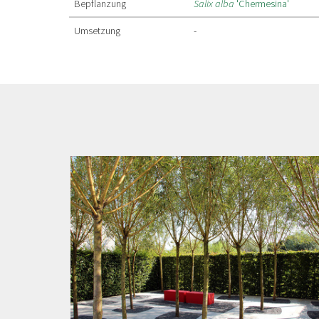
Bepflanzung
Salix alba
'Chermesina'
Umsetzung
-