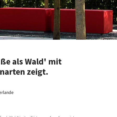
aße als Wald' mit
arten zeigt.
erlande