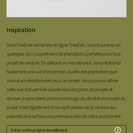
Inspiration
Dans l’outil de recherche en ligne TreeEbb, vous trouverez en
quelques clics l’assortiment de plantations parfaites pour tout
projet de verdure. En utilisant un moodboard, vous réaliserez
facilement une vue d’ensemble visuelle des plantations que
vous avez sélectionnées pour un projet. Vous pouvez utiliser
cette vue d’ensemble visuelle dans les plans de projets et
donner à votre client une bonne image du résultat escompté du
projet. Il sert également à nos spécialistes de la verdure qui
peuvent ainsi se faire une première idée de votre assortiment.
Créez votre propre moodboard