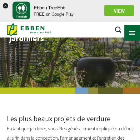
×
Ebben TreeEbb
VIEW
FREE on Google Play
Solutions pour les
jardiniers
À PROPOS D’EBBEN
SOLUTIONS
ASSORTIMENT
PROJETS
BASE DE CONNAISSANCES
Les plus beaux projets de verdure
En tant que jardinier, vous êtes généralement impliqué du début
à la fin dans la conception, l’aménagement et l’entretien des