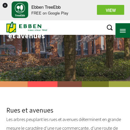
×
Ebben TreeEbb
VIEW
FREE on Google Play
Projets dans les rues
et avenues
À PROPOS D’EBBEN
SOLUTIONS
ASSORTIMENT
PROJETS
BASE DE CONNAISSANCES
Rues et avenues
Les arbres peuplant les rues et avenues déterminent en grande
mesure le caractère d’une rue commerçante, d’une route de