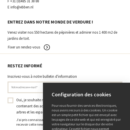
F
+31 (0)485 31 38 88
E
info@ebben.nl
ENTREZ DANS NOTRE MONDE DE VERDURE !
Venez visiter nos 550 hectares de pépinières et admirer nos 1 400 m2 de
jardins de toit.
Fixer un rendez-vous
RESTEZ INFORMÉ
Inscrivez-vous à notre bulletin d'information
Configuration des cookies
Oui, je souhaite recevoir la newsletter de la Pépinière Ebben
contenant des actualités, des projets et des connaissances sur les
Pour vous fournir des services électroniques,
nous avons recours à des cookies. Un cookie
arbres et les espaces verts.
*
est un simple petit fichier qui est envoyé avec
J’ai pris connaissance de
la politique de confidentialité
et j’accepte de
les pages de ce site web et qui est enregistré par
recevoir cette newsletter.
votre navigateur sur le disque dur de votre
ordinateur. Ce petit fichier nous permet