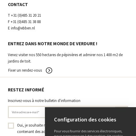
CONTACT
T
+31 (0)485 31 20 21
F
+31 (0)485 31 38 88
E
info@ebben.nl
ENTREZ DANS NOTRE MONDE DE VERDURE !
Venez visiter nos 550 hectares de pépinières et admirer nos 1 400 m2 de
jardins de toit.
Fixer un rendez-vous
RESTEZ INFORMÉ
Inscrivez-vous à notre bulletin d'information
Configuration des cookies
Oui, je souhaite recevoir la newsletter de la Pépinière Ebben
Pour vous fournir des services électroniques,
contenant des actualités, des projets et des connaissances sur les
nous avons recours à des cookies. Un cookie