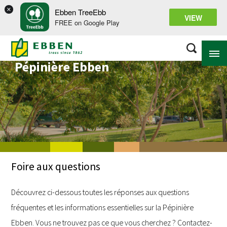
×
Ebben TreeEbb
VIEW
FREE on Google Play
Foire aux questions et
réponses sur la
Pépinière Ebben
À PROPOS D’EBBEN
SOLUTIONS
ASSORTIMENT
PROJETS
Foire aux questions
BASE DE CONNAISSANCES
Découvrez ci-dessous toutes les réponses aux questions
fréquentes et les informations essentielles sur la Pépinière
Ebben. Vous ne trouvez pas ce que vous cherchez ? Contactez-