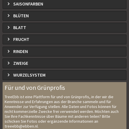
SAISONFARBEN
BLÜTEN
BLATT
FRUCHT
RINDEN
ZWEIGE
WURZELSYSTEM
Für und von Grünprofis
TreeEbb ist eine Plattform für und von Grünprofis, in der wir die
Kenntnisse und Erfahrungen aus der Branche sammeln und für
Anwender zur Verfügung stellen. Alle Daten und Fotos können für
nicht kommerzielle Zwecke frei verwendet werden. Möchten auch
Sie Ihre Fachkenntnisse über Bäume mit anderen teilen? Bitte
schicken Sie Fotos oder ergänzende Informationen an
treeebb@ebben.nl.