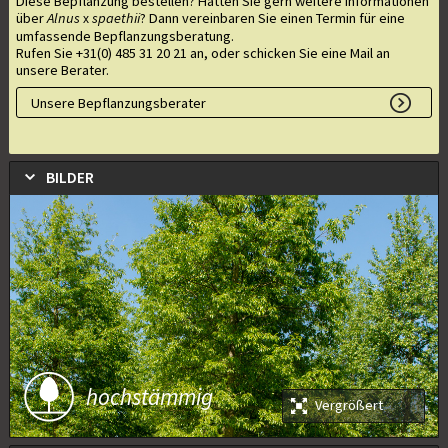
Diese Bepflanzung bestellen? Hätten Sie gern weitere Informationen
über
Alnus
spaethii
? Dann vereinbaren Sie einen Termin für eine
x
umfassende Bepflanzungsberatung.
Rufen Sie +31(0) 485 31 20 21 an, oder schicken Sie eine Mail an
unsere Berater.
Unsere Bepflanzungsberater
BILDER
hochstämmig
Vergrößert