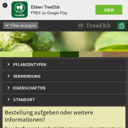
×
Ebben TreeEbb
VIEW
FREE on Google Play
Alnus
spaethii
x
TreeEbb
Filter anzeigen
Purpur Erle, Spaeths Erle
PFLANZENTYPEN
VERWENDUNG
EIGENSCHAFTEN
STANDORT
Bestellung aufgeben oder weitere
Informationen?