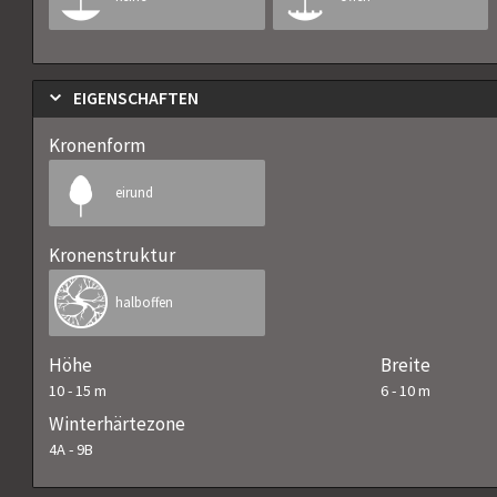
EIGENSCHAFTEN
Kronenform
eirund
Kronenstruktur
halboffen
Höhe
Breite
10
-
15
m
6
-
10
m
Winterhärtezone
4A
-
9B