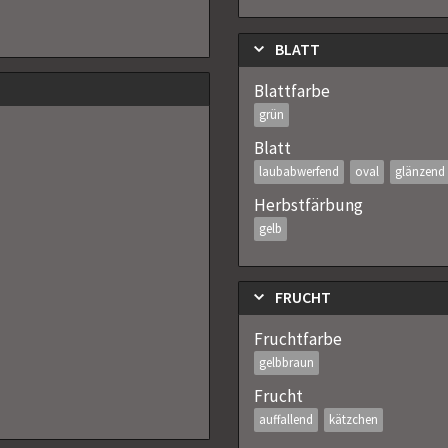
BLATT
Blattfarbe
grün
Blatt
laubabwerfend
oval
glänzend
Herbstfärbung
gelb
FRUCHT
Fruchtfarbe
gelbbraun
Frucht
auffallend
kätzchen