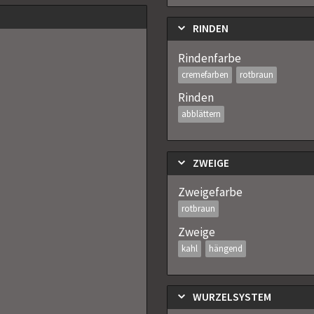
RINDEN
Rindenfarbe
cremefarben
rotbraun
Rinden
abblättern
ZWEIGE
Zweigefarbe
rotbraun
Zweige
kahl
hängend
WURZELSYSTEM