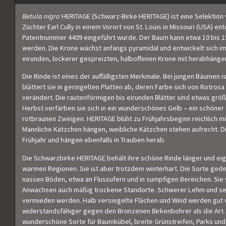
Betula nigra
HERITAGE (Schwarz-Birke HERITAGE) ist eine Selektion
Züchter Earl Cully in einem Vorort von St. Louis in Missouri (USA) e
Patentnummer 4409 eingeführt wurde. Der Baum kann etwa 10 bis 15
werden. Die Krone wächst anfangs pyramidal und entwickelt sich im
eirunden, lockerer gespreizten, halboffenen Krone mit herabhänge
Die Rinde ist eines der auffälligsten Merkmale. Bei jungen Bäumen 
blättert sie in geringelten Platten ab, deren Farbe sich von Rotros
verändert. Die rautenförmigen bis eirunden Blätter sind etwas größe
Herbst verfärben sie sich in ein wunderschönes Gelb – ein schöner
rotbraunen Zweigen. HERITAGE blüht zu Frühjahrsbeginn reichlich m
Männliche Kätzchen hängen, weibliche Kätzchen stehen aufrecht. Di
Frühjahr und hängen ebenfalls in Trauben herab.
Die Schwarzbirke HERITAGE behält ihre schöne Rinde länger und eign
warmen Regionen. Sie ist aber trotzdem winterhart. Die Sorte gede
nassen Böden, etwa an Flussufern und in sumpfigen Bereichen. Sie
Anwachsen auch mäßig trockene Standorte. Schwerer Lehm und seh
vermieden werden. Halb versiegelte Flächen und Wind werden gut v
widerstandsfähiger gegen den Bronzenen Birkenbohrer als die Art
wunderschöne Sorte für Baumkübel, breite Grünstreifen, Parks und