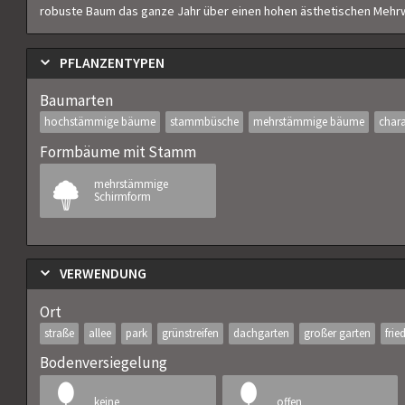
robuste Baum das ganze Jahr über einen hohen ästhetischen Mehrw
PFLANZENTYPEN
Baumarten
hochstämmige bäume
stammbüsche
mehrstämmige bäume
chara
Formbäume mit Stamm
mehrstämmige
Schirmform
VERWENDUNG
Ort
straße
allee
park
grünstreifen
dachgarten
großer garten
frie
Bodenversiegelung
keine
offen