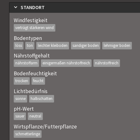
STANDORT
Windfestigkeit
verträgt stärkeren wind
Bodentypen
löss
ton
leichter kleiboden
sandiger boden
lehmiger boden
Nährstoffgehalt
nährstoffarm
einigermaßen nährstoffreich
nährstoffreich
Bodenfeuchtigkeit
trocken
feucht
Lichtbedürfnis
sonne
halbschatten
pH-Wert
sauer
neutral
Wirtspflanze/Futterpflanze
schmetterlinge