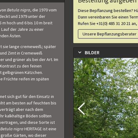
Bestellung aufgeben 
 von
Betula nigra
, die 1970 vom
Diese Bepflanzung bestellen? Hä
ntdeckt und 1979 unter der
Dann vereinbaren Sie einen Ter
 m hoch und 6 bis 10 m breit
Rufen Sie +31(0) 485 31 20 21 an,
 Lauf der Jahre zu einer
Unsere Bepflanzungsberater
nden Ästen.
ist sie lange cremeweiß; später
BILDER
a und Zimt in Cremeweiß
r und grüner als bei der Art. Im
 Kontrast zu den feinen
it gelbgrünen Kätzchen.
e Früchte reifen im späten
et sich gut für den Einsatz in
iht am besten auf feuchten bis
 verträgt aber nach dem
r kalkhaltige Böden sollten
ertragen, und diese Sorte ist
.
Betula nigra
HERITAGE ist eine
 große Gärten, wo dieser