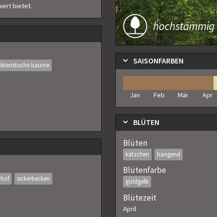
ert bietet.
hochstämmig
SAISONFARBEN
kteristische bäume
Jan
Feb
Mär
Apr
BLÜTEN
Blüten
kätzchen
hängend
Blütenfarbe
dhof
sickerbecken
goldgelb
Blütezeit
April