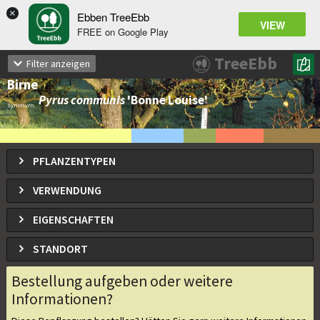
×
Ebben TreeEbb
VIEW
FREE on Google Play
Pyrus communis
'Bonne Louise
TreeEbb
Filter anzeigen
d'Avranches'
Birne
Pyrus communis
'Bonne Louise'
Synonym
PFLANZENTYPEN
VERWENDUNG
EIGENSCHAFTEN
STANDORT
Bestellung aufgeben oder weitere
Informationen?