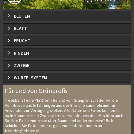
BLÜTEN
BLATT
FRUCHT
RINDEN
ZWEIGE
WURZELSYSTEM
Für und von Grünprofis
TreeEbb ist eine Plattform für und von Grünprofis, in der wir die
Kenntnisse und Erfahrungen aus der Branche sammeln und für
Anwender zur Verfügung stellen. Alle Daten und Fotos können für
nicht kommerzielle Zwecke frei verwendet werden. Möchten auch
Sie Ihre Fachkenntnisse über Bäume mit anderen teilen? Bitte
schicken Sie Fotos oder ergänzende Informationen an
treeebb@ebben.nl.