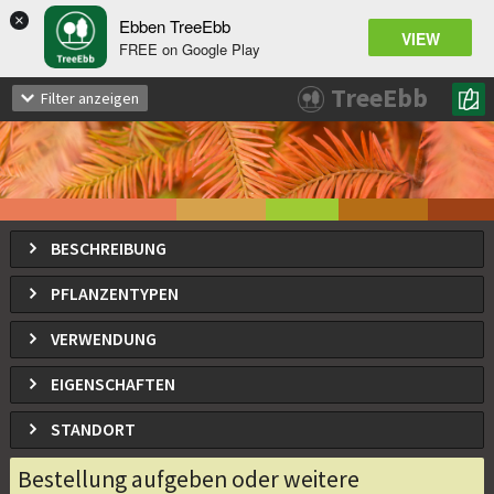
×
Ebben TreeEbb
VIEW
FREE on Google Play
Taxodium distichum
TreeEbb
Filter anzeigen
Echte Sumpfzypresse, Sumpfeib
BESCHREIBUNG
PFLANZENTYPEN
VERWENDUNG
EIGENSCHAFTEN
STANDORT
Bestellung aufgeben oder weitere