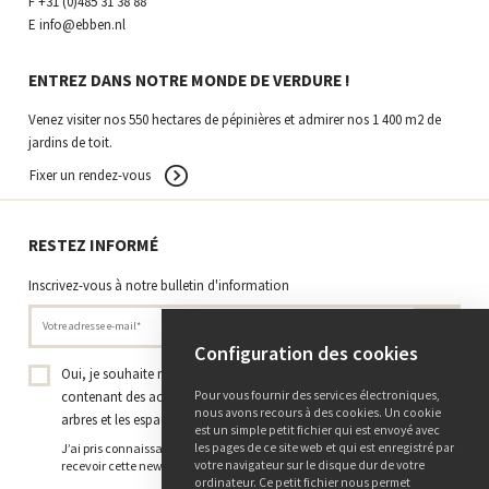
F
+31 (0)485 31 38 88
E
info@ebben.nl
ENTREZ DANS NOTRE MONDE DE VERDURE !
Venez visiter nos 550 hectares de pépinières et admirer nos 1 400 m2 de
jardins de toit.
Fixer un rendez-vous
RESTEZ INFORMÉ
Inscrivez-vous à notre bulletin d'information
Configuration des cookies
Oui, je souhaite recevoir la newsletter de la Pépinière Ebben
contenant des actualités, des projets et des connaissances sur les
Pour vous fournir des services électroniques,
nous avons recours à des cookies. Un cookie
arbres et les espaces verts.
*
est un simple petit fichier qui est envoyé avec
J’ai pris connaissance de
la politique de confidentialité
et j’accepte de
les pages de ce site web et qui est enregistré par
recevoir cette newsletter.
votre navigateur sur le disque dur de votre
ordinateur. Ce petit fichier nous permet