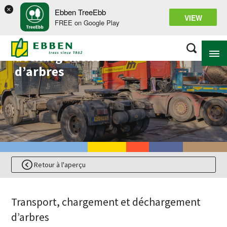
×
Ebben TreeEbb
VIEW
FREE on Google Play
Transport,
chargement et
déchargement
d’arbres
À PROPOS D’EBBEN
SOLUTIONS
ASSORTIMENT
PROJETS
Retour à l'aperçu
BASE DE CONNAISSANCES
Transport, chargement et déchargement
d’arbres