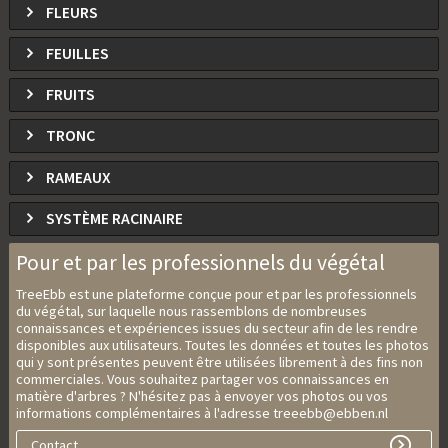
FLEURS
FEUILLES
FRUITS
TRONC
RAMEAUX
SYSTÈME RACINAIRE
Pour et par les professionnels du végétal
TreeEbb est une plateforme conçue pour et par les professionnels
du végétal, sur laquelle nous rassemblons de nombreuses
connaissances et expériences issues du secteur afin de les rendre
disponibles aux utilisateurs. Toutes les données et toutes les photos
qui y sont présentes peuvent être utilisées librement à des fins non
commerciales. Vous souhaitez partager vos connaissances en
matière d'arbres ? N'hésitez pas à envoyer vos photos ou vos
informations complémentaires à l'adresse treeebb@ebben.nl
Contact