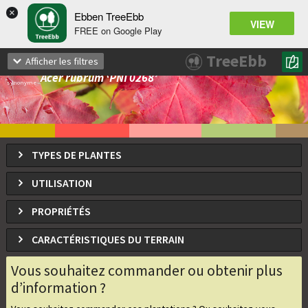
×
Ebben TreeEbb
VIEW
FREE on Google Play
Acer rubrum OCTOBER GLORY
TreeEbb
Afficher les filtres
Érable rouge 'October Glory'
Acer rubrum ‘PNI 0268’
synonyme
TYPES DE PLANTES
UTILISATION
PROPRIÉTÉS
CARACTÉRISTIQUES DU TERRAIN
Vous souhaitez commander ou obtenir plus
d’information ?