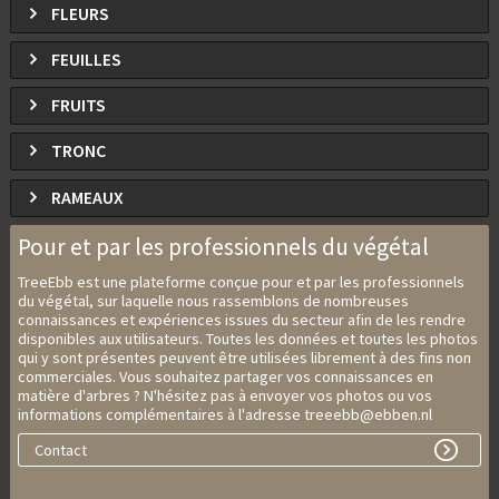
FLEURS
FEUILLES
FRUITS
TRONC
RAMEAUX
Pour et par les professionnels du végétal
TreeEbb est une plateforme conçue pour et par les professionnels
du végétal, sur laquelle nous rassemblons de nombreuses
connaissances et expériences issues du secteur afin de les rendre
disponibles aux utilisateurs. Toutes les données et toutes les photos
qui y sont présentes peuvent être utilisées librement à des fins non
commerciales. Vous souhaitez partager vos connaissances en
matière d'arbres ? N'hésitez pas à envoyer vos photos ou vos
informations complémentaires à l'adresse treeebb@ebben.nl
Contact