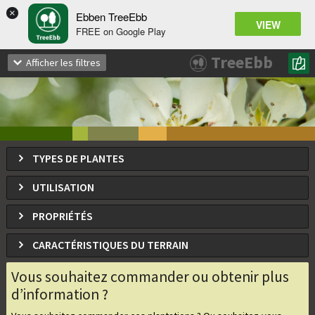
×
Ebben TreeEbb
VIEW
FREE on Google Play
Pyrus communis
'Gieser Wildeman'
TreeEbb
Afficher les filtres
Poirier commun
TYPES DE PLANTES
UTILISATION
PROPRIÉTÉS
CARACTÉRISTIQUES DU TERRAIN
Vous souhaitez commander ou obtenir plus
d’information ?