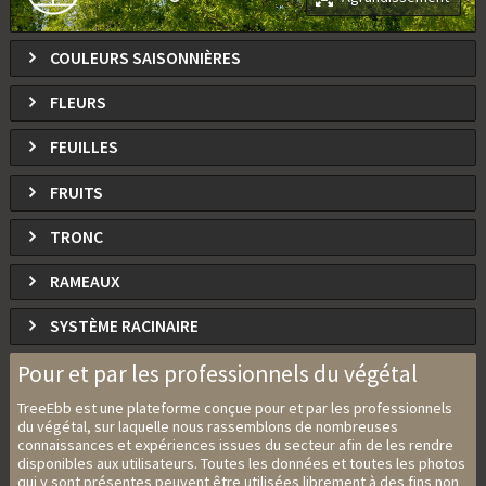
COULEURS SAISONNIÈRES
FLEURS
FEUILLES
FRUITS
TRONC
RAMEAUX
SYSTÈME RACINAIRE
Pour et par les professionnels du végétal
TreeEbb est une plateforme conçue pour et par les professionnels
du végétal, sur laquelle nous rassemblons de nombreuses
connaissances et expériences issues du secteur afin de les rendre
disponibles aux utilisateurs. Toutes les données et toutes les photos
qui y sont présentes peuvent être utilisées librement à des fins non