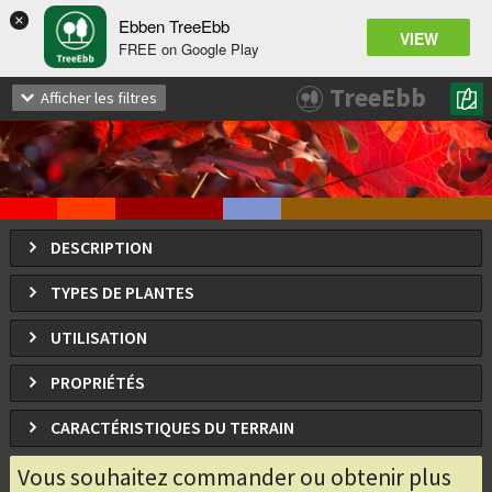
×
Ebben TreeEbb
VIEW
FREE on Google Play
Quercus coccinea
TreeEbb
Afficher les filtres
Chêne écarlate, Chêne cocciné
DESCRIPTION
TYPES DE PLANTES
UTILISATION
PROPRIÉTÉS
CARACTÉRISTIQUES DU TERRAIN
Vous souhaitez commander ou obtenir plus