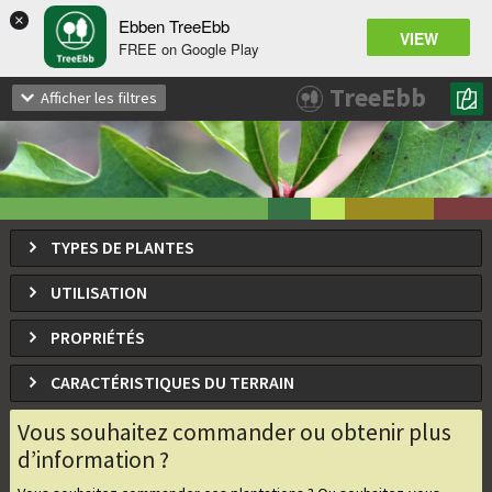
×
Ebben TreeEbb
VIEW
FREE on Google Play
Quercus nigra
TreeEbb
Afficher les filtres
Chêne noir, Chêne d'eau
TYPES DE PLANTES
UTILISATION
PROPRIÉTÉS
CARACTÉRISTIQUES DU TERRAIN
Vous souhaitez commander ou obtenir plus
d’information ?