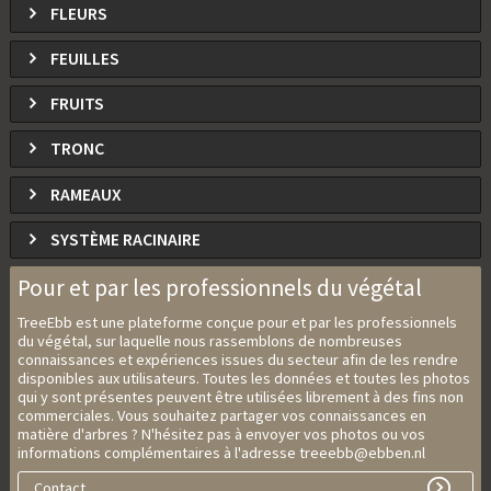
FLEURS
FEUILLES
FRUITS
TRONC
RAMEAUX
SYSTÈME RACINAIRE
Pour et par les professionnels du végétal
TreeEbb est une plateforme conçue pour et par les professionnels
du végétal, sur laquelle nous rassemblons de nombreuses
connaissances et expériences issues du secteur afin de les rendre
disponibles aux utilisateurs. Toutes les données et toutes les photos
qui y sont présentes peuvent être utilisées librement à des fins non
commerciales. Vous souhaitez partager vos connaissances en
matière d'arbres ? N'hésitez pas à envoyer vos photos ou vos
informations complémentaires à l'adresse treeebb@ebben.nl
Contact