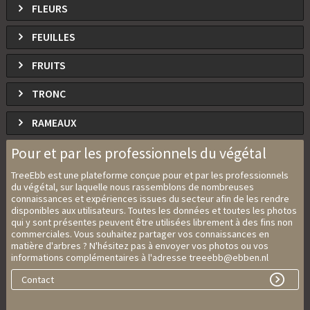
FLEURS
FEUILLES
FRUITS
TRONC
RAMEAUX
Pour et par les professionnels du végétal
TreeEbb est une plateforme conçue pour et par les professionnels
du végétal, sur laquelle nous rassemblons de nombreuses
connaissances et expériences issues du secteur afin de les rendre
disponibles aux utilisateurs. Toutes les données et toutes les photos
qui y sont présentes peuvent être utilisées librement à des fins non
commerciales. Vous souhaitez partager vos connaissances en
matière d'arbres ? N'hésitez pas à envoyer vos photos ou vos
informations complémentaires à l'adresse treeebb@ebben.nl
Contact