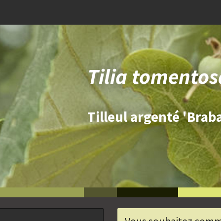
cylindre
bloc
TreeEbb
pleureur
toutes l
0
0
m
0
Toutes les conditions
plateau
étage
ns
0
0
trapèze
pyramide
Toutes les conditions
Toutes
0
0
candélabre
chandelier
0
0
Tilia tomento
haie
élément de haie
0
0
multi-troncs forme
multi-troncs
parasol
plateau
0
0
espalier
palissé
Tilleul argenté 'Brab
0
0
palissé
0