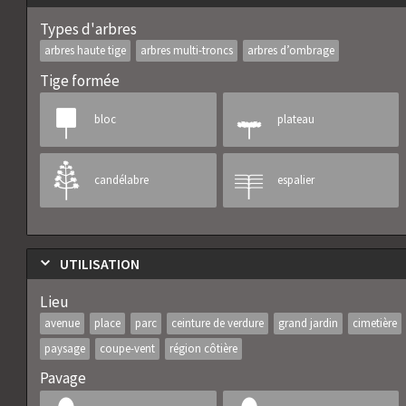
Types d'arbres
arbres haute tige
arbres multi-troncs
arbres d’ombrage
Tige formée
bloc
plateau
candélabre
espalier
UTILISATION
Lieu
avenue
place
parc
ceinture de verdure
grand jardin
cimetière
paysage
coupe-vent
région côtière
Pavage