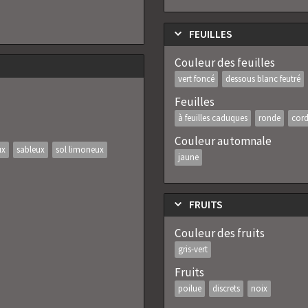
FEUILLES
Couleur des feuilles
vert foncé
dessous blanc feutré
Feuilles
à feuilles caduques
ronde
cor
Couleur automnale
ux
sableux
sol limoneux
jaune
FRUITS
Couleur des fruits
gris-vert
Fruits
poilue
discrets
noix