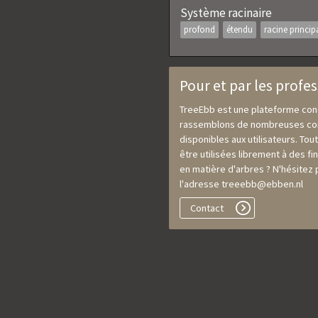
Système racinaire
profond
étendu
racine princip
Pour et par les profe
TreeEbb est une plateforme conç
rassemblons de nombreuses conn
disponibles aux utilisateurs. To
être utilisées librement à des 
en matière d'arbres ? N'hésitez
l'adresse treeebb@ebben.nl
Contact