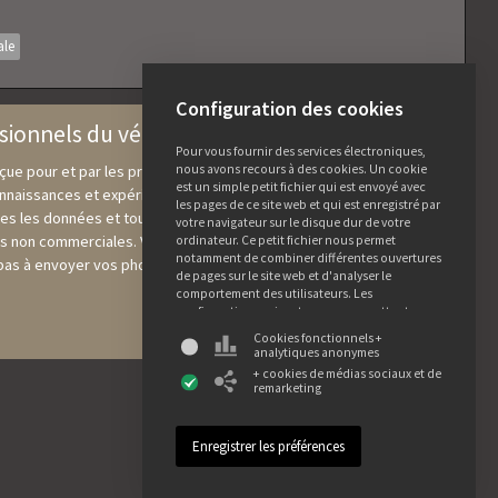
ale
Configuration des cookies
ssionnels du végétal
Pour vous fournir des services électroniques,
nous avons recours à des cookies. Un cookie
ue pour et par les professionnels du végétal, sur laquelle nous
est un simple petit fichier qui est envoyé avec
aissances et expériences issues du secteur afin de les rendre
les pages de ce site web et qui est enregistré par
utes les données et toutes les photos qui y sont présentes peuvent
votre navigateur sur le disque dur de votre
fins non commerciales. Vous souhaitez partager vos connaissances
ordinateur. Ce petit fichier nous permet
notamment de combiner différentes ouvertures
 pas à envoyer vos photos ou vos informations complémentaires à
de pages sur le site web et d'analyser le
comportement des utilisateurs. Les
configurations suivantes vous permettent
d'indiquer les cookies que vous souhaitez
Cookies fonctionnels +
accepter. Veuillez noter que si vous n'acceptez
analytiques anonymes
pas les cookies, certaines fonctionnalités de ce
+ cookies de médias sociaux et de
site web risquent de ne pas être disponibles.
remarketing
Vous trouverez de plus amples informations sur
l'utilisation des données et des différents
cookies dans notre déclaration de
confidentialité et notre déclaration relative aux
cookies.