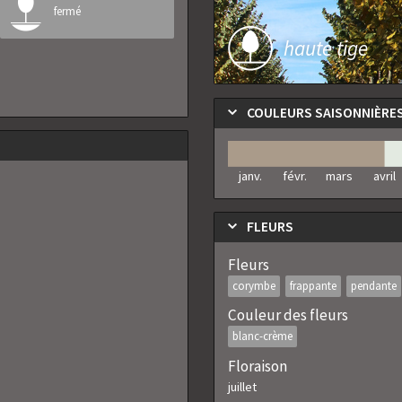
fermé
haute tige
COULEURS SAISONNIÈRE
janv.
févr.
mars
avril
FLEURS
Fleurs
corymbe
frappante
pendante
Couleur des fleurs
blanc-crème
Floraison
juillet