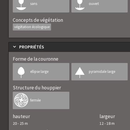
sans
ouvert
Concepts de végétation
végétation écologique
PROPRIÉTÉS
Forme de la couronne
ellipse large
pyramidale large
Structure du houppier
fermée
hauteur
largeur
20
-
25
m
12
-
18
m