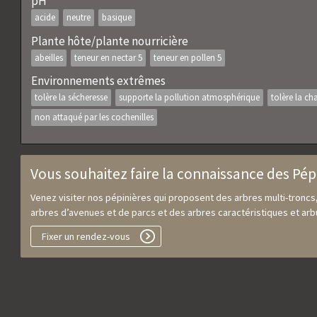
pH
acide
neutre
basique
Plante hôte/plante nourricière
abeilles
teneur en nectar 5
teneur en pollen 5
Environnements extrêmes
tolère la sécheresse
supporte la pollution atmosphérique
tolère la ch
non attaqué par les cochenilles
Vous souhaitez faire la connaissance des Pép
Venez visiter nos pépinières qui proposent des arbres multi-troncs
arbres d’avenues et de parcs et des arbres caractéristiques et arbu
Fixer un rendez-vous