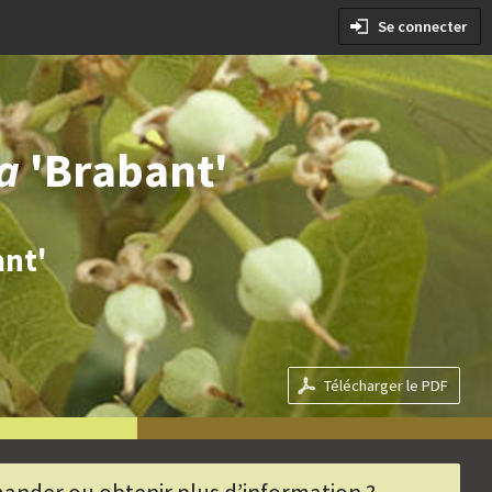
es conditions
Se connecter
 les conditions
sa
'Brabant'
ant'
Télécharger le PDF