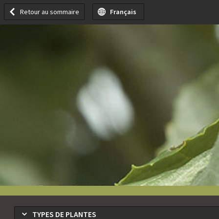
ovoïde
pyramidale
0
Retour au sommaire
Français
0
m
-
0
Toutes les conditions
cône
Toutes les conditio
0
fermé
fastigié
0
Toutes les conditions
0
têtard
Toutes les conditions
0
cône
Toutes les conditions
0
vase
0
berceau
0
espalier
0
bonsaï
Toutes les conditions
0
Toutes les conditions
Toutes les conditions
Toutes les conditions
TYPES DE PLANTES