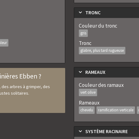
TRONC
Couleur du tronc
gris
Tronc
aleur
glabre, plus tard rugueuse
RAMEAUX
inières Ebben ?
Couleur des ramaux
, des arbres à grimper, des
vert olive
stes solitaires.
Rameaux
chevelu
ramification verticale
SYSTÈME RACINAIRE