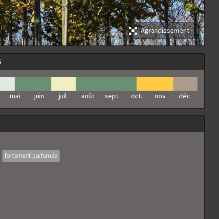
Agrandissement
S
mai
juin
juil.
août
sept.
oct.
nov.
déc.
fortement parfumée