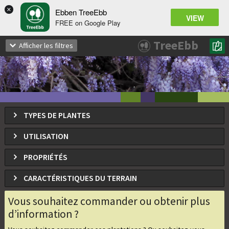
×
Ebben TreeEbb
VIEW
FREE on Google Play
Wisteria sinensis
TreeEbb
Afficher les filtres
Glycine
TYPES DE PLANTES
UTILISATION
PROPRIÉTÉS
CARACTÉRISTIQUES DU TERRAIN
Vous souhaitez commander ou obtenir plus
d’information ?