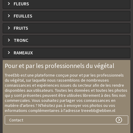
FLEURS
FEUILLES
FRUITS
TRONC
RAMEAUX
Pour et par les professionnels du végétal
TreeEbb est une plateforme conçue pour et par les professionnels
du végétal, sur laquelle nous rassemblons de nombreuses
connaissances et expériences issues du secteur afin de les rendre
disponibles aux utilisateurs. Toutes les données et toutes les photos
qui y sont présentes peuvent être utilisées librement à des fins non
commerciales. Vous souhaitez partager vos connaissances en
matière d'arbres ? N'hésitez pas à envoyer vos photos ou vos
informations complémentaires à l'adresse treeebb@ebben.nl
Contact