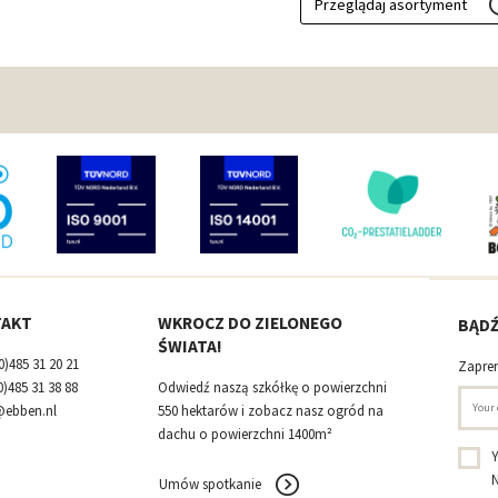
Przeglądaj asortyment
TAKT
WKROCZ DO ZIELONEGO
BĄDŹ
ŚWIATA!
0)485 31 20 21
Zapren
0)485 31 38 88
Odwiedź naszą szkółkę o powierzchni
@ebben.nl
550 hektarów i zobacz nasz ogród na
dachu o powierzchni 1400m²
Y
N
Umów spotkanie