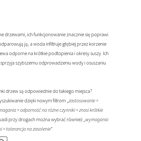
ne drzewami, ich funkcjonowanie znacznie się poprawi
dparowują ją, a woda infiltruje głębiej przez korzenie
zewa odporne na krótkie podtopienia i okresy suszy. Ich
na sprzyja szybszemu odprowadzeniu wody i osuszaniu
unki drzew są odpowiednie do takiego miejsca?
yszukiwanie dzięki nowym filtrom „
zastosowanie >
agania > odporność na różne czynniki > znosi krótkie
wadi przy drogach można wybrać również „
wymagania
i > tolerancja na zasolenie
”.