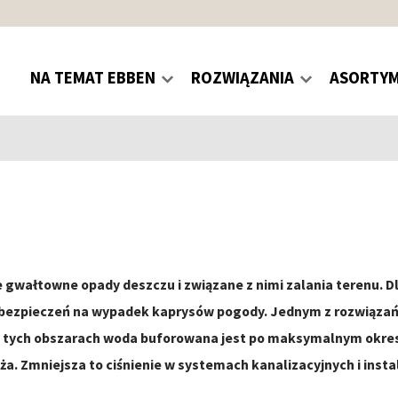
NA TEMAT EBBEN
ROZWIĄZANIA
ASORTY
 gwałtowne opady deszczu i związane z nimi zalania terenu. D
bezpieczeń na wypadek kaprysów pogody. Jednym z rozwiązań w
ię na tych obszarach woda buforowana jest po maksymalnym ok
ża. Zmniejsza to ciśnienie w systemach kanalizacyjnych i inst