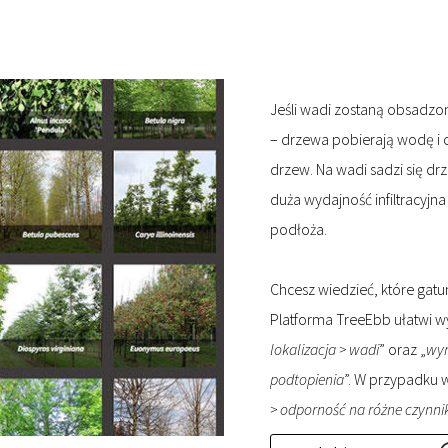
Jeśli wadi zostaną obsadzo
– drzewa pobierają wodę i o
drzew. Na wadi sadzi się dr
duża wydajność infiltracyj
podłoża.
Chcesz wiedzieć, które gat
Platforma TreeEbb ułatwi w
lokalizacja > wadi
” oraz „
wym
podtopienia
”. W przypadku 
> odporność na różne czynnik