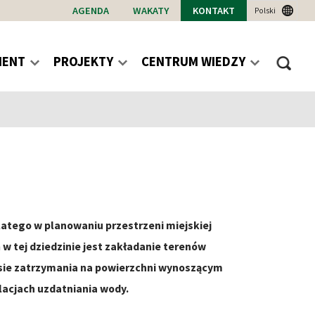
AGENDA
WAKATY
KONTAKT
Polski
MENT
PROJEKTY
CENTRUM WIEDZY
latego w planowaniu przestrzeni miejskiej
 tej dziedzinie jest zakładanie terenów
resie zatrzymania na powierzchni wynoszącym
alacjach uzdatniania wody.