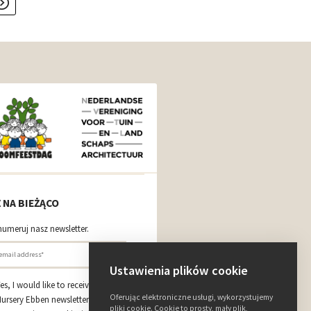
 NA BIEŻĄCO
umeruj nasz newsletter.
Ustawienia plików cookie
es, I would like to receive the Tree
Oferując elektroniczne usługi, wykorzystujemy
ursery Ebben newsletter featuring
pliki cookie. Cookie to prosty, mały plik,