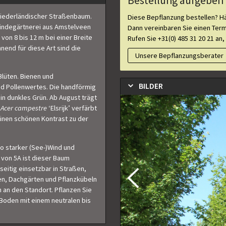
Bestellung aufgeben 
er niederländischer Straßenbaum.
Diese Bepflanzung bestellen? Hä
eindegärtnerei aus Amstelveen
Dann vereinbaren Sie einen Ter
von 8 bis 12 m bei einer Breite
Rufen Sie +31(0) 485 31 20 21 an,
nend für diese Art sind die
Unsere Bepflanzungsberater
Blüten. Bienen und
BILDER
d Pollenwertes. Die handförmig
in dunkles Grün. Ab August trägt
.
Acer
campestre
‘Elsrijk’ verfärbt
einen schönen Kontrast zu der
so starker (See-)Wind und
 von 5A ist dieser Baum
lseitig einsetzbar in Straßen,
ten, Dachgärten und Pflanzkübeln
n an den Standort. Pflanzen Sie
 Boden mit einem neutralen bis