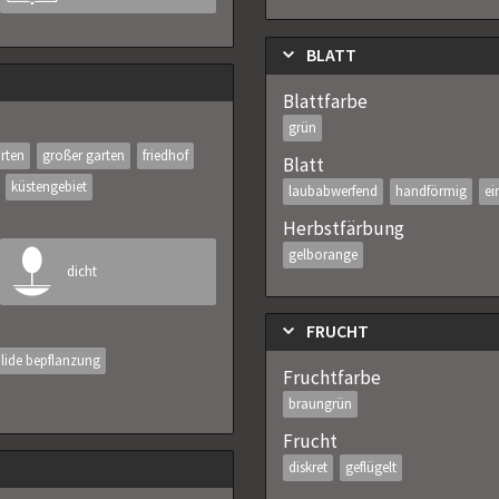
BLATT
Blattfarbe
grün
rten
großer garten
friedhof
Blatt
küstengebiet
laubabwerfend
handförmig
ei
Herbstfärbung
gelborange
dicht
FRUCHT
lide bepflanzung
Fruchtfarbe
braungrün
Frucht
diskret
geflügelt