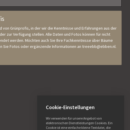
is
nd von Grünprofis, in der wir die Kenntnisse und Erfahrungen aus der
r zur Verfügung stellen. Alle Daten und Fotos können für nicht
ndet werden. Möchten auch Sie Ihre Fachkenntnisse über Bäume
ken Sie Fotos oder ergänzende Informationen an treeebb@ebben.nl.
Cookie-Einstellungen
Wir verwenden für unsere Angebot von
elektronischen Dienstleistungen Cookies. Ein
Cookie ist eine einfache kleine Textdatei, die