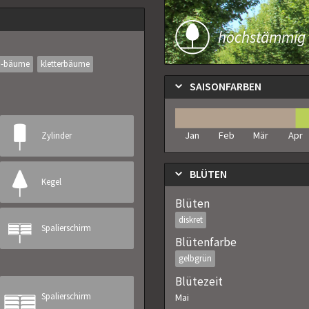
hochstämmig
a-bäume
kletterbäume
SAISONFARBEN
Jan
Feb
Mär
Apr
Zylinder
BLÜTEN
Kegel
Blüten
diskret
Spalierschirm
Blütenfarbe
gelbgrün
Blütezeit
Spalierschirm
Mai