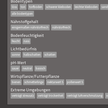
Bodentypen
löss
ton
torfboden
schwerer kleiboden
leichter kleiboden
sand
alle bodentypen
Nährstoffgehalt
einigermaßen nährstoffreich
nährstoffreich
Bodenfeuchtigkeit
feucht
nass
Lichtbedürfnis
sonne
halbschatten
schatten
pH-Wert
sauer
neutral
basisch
Wirtspflanze/Futterpflanze
bienen
schmetterlinge
nektarwert 5
pollenwert 5
Extreme Umgebungen
verträgt streusalz
verträgt trockenheit
verträgt luftverschmutzung
v