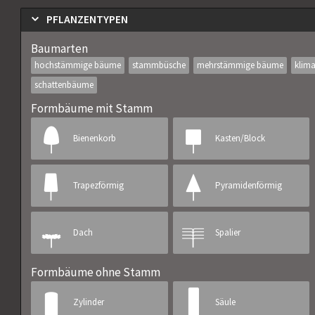
PFLANZENTYPEN
Baumarten
hochstämmige bäume
stammbüsche
mehrstämmige bäume
klim
schattenbäume
Formbäume mit Stamm
Bienenkorb
Kasten/Block
Trapezförmig
Pyramidenförmig
Dach
Spalier
Formbäume ohne Stamm
Zylinder
Säule