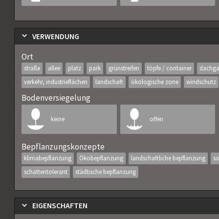
VERWENDUNG
Ort
straße
allee
platz
park
grünstreifen
töpfe / container
dachga
verkehr, industrieflächen
landschaft
ökologische zone
windschutz
Bodenversiegelung
keine
offen
Bepflanzungskonzepte
klimabepflanzung
Ökobepflanzung
landschaftliche bepflanzung
so
schattentolerant
städtische bepflanzung
EIGENSCHAFTEN