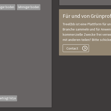
iger boden
lehmiger boden
Für und von Grünprof
TreeEbb ist eine Plattform für u
Branche sammeln und für Anwende
kommerzielle Zwecke frei verwe
mit anderen teilen? Bitte schic
Contact
erträgt hitze