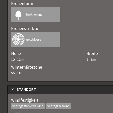
Kronenform
breit, eirund
Kronenstruktur
geschlossen
Höhe
Breite
10
-
12
m
7
-
8
m
Winterhärtezone
5A
-
9B
STANDORT
Windfestigkeit
verträgt stärkeren wind
verträgt seewind