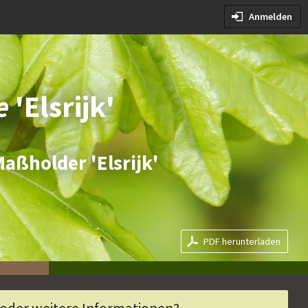
dingungen
Anmelden
edingungen
re
'Elsrijk'
Maßholder 'Elsrijk'
PDF herunterladen