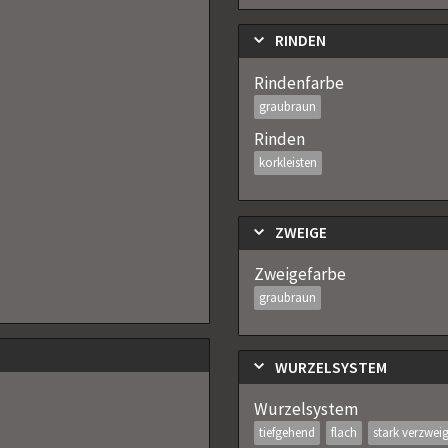
RINDEN
Rindenfarbe
graubraun
Rinden
korkleisten
ZWEIGE
Zweigefarbe
graubraun
WURZELSYSTEM
Wurzelsystem
tiefgehend
flach
stark verzweig