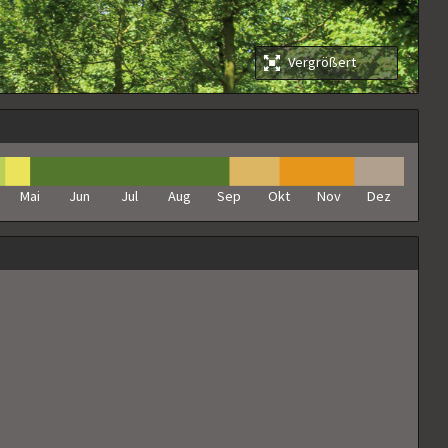
Vergrößert
Mai
Jun
Jul
Aug
Sep
Okt
Nov
Dez