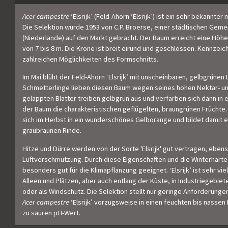
Acer campestre
‘Elsrijk’ (Feld-Ahorn ‘Elsrijk’) ist ein sehr bekannt
Die Selektion wurde 1953 von C.P. Broerse, einer städtischen Gem
(Niederlande) auf den Markt gebracht. Der Baum erreicht eine Höhe 
von 7 bis 8 m. Die Krone ist breit eirund und geschlossen. Kennzeich
zahlreichen Möglichkeiten des Formschnitts.
Im Mai blüht der Feld-Ahorn ‘Elsrijk’ mit unscheinbaren, gelbgrünen 
Schmetterlinge lieben diesen Baum wegen seines hohen Nektar- un
gelappten Blätter treiben gelbgrün aus und verfärben sich dann in e
der Baum die charakteristischen geflügelten, braungrünen Früchte
sich im Herbst in ein wunderschönes Gelborange und bildet damit 
graubraunen Rinde.
Hitze und Dürre werden von der Sorte 'Elsrijk' gut vertragen, eben
Luftverschmutzung. Durch diese Eigenschaften und die Winterhärte
besonders gut für die Klimapflanzung geeignet. ‘Elsrijk’ ist sehr vie
Alleen und Plätzen, aber auch entlang der Küste, in Industriegebie
oder als Windschutz. Die Selektion stellt nur geringe Anforderunge
Acer campestre
‘Elsrijk’ vorzugsweise in einen feuchten bis nassen
zu sauren pH-Wert.