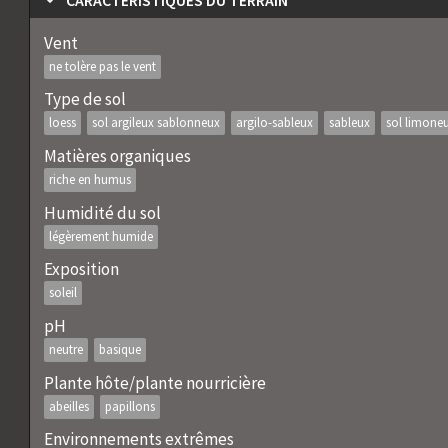
CARACTÉRISTIQUES DU TERRAIN
Vent
ne tolère pas le vent
Type de sol
loess
sol argileux sablonneux
argilo-sableux
sableux
sol limone
Matières organiques
riche en humus
Humidité du sol
légèrement humide
Exposition
soleil
pH
neutre
basique
Plante hôte/plante nourricière
abeilles
papillons
Environnements extrêmes