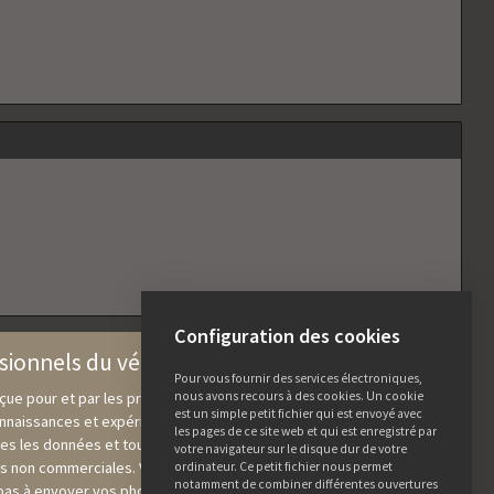
Configuration des cookies
ssionnels du végétal
Pour vous fournir des services électroniques,
nous avons recours à des cookies. Un cookie
ue pour et par les professionnels du végétal, sur laquelle nous
est un simple petit fichier qui est envoyé avec
aissances et expériences issues du secteur afin de les rendre
les pages de ce site web et qui est enregistré par
utes les données et toutes les photos qui y sont présentes peuvent
votre navigateur sur le disque dur de votre
fins non commerciales. Vous souhaitez partager vos connaissances
ordinateur. Ce petit fichier nous permet
notamment de combiner différentes ouvertures
 pas à envoyer vos photos ou vos informations complémentaires à