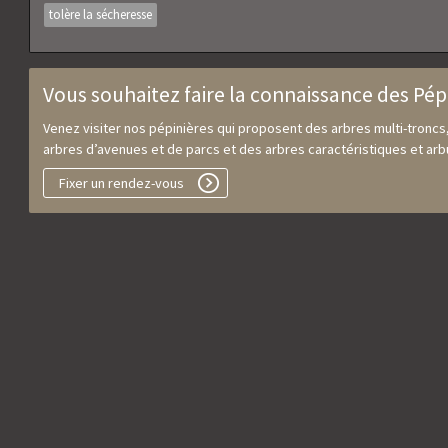
tolère la sécheresse
Vous souhaitez faire la connaissance des Pép
Venez visiter nos pépinières qui proposent des arbres multi-troncs
arbres d’avenues et de parcs et des arbres caractéristiques et arbu
Fixer un rendez-vous