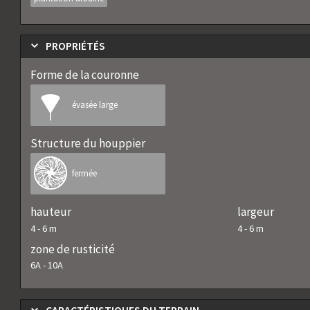
PROPRIÉTÉS
Forme de la couronne
évasée large
Structure du houppier
fermée
hauteur
largeur
4
-
6
m
4
-
6
m
zone de rusticité
6A
-
10A