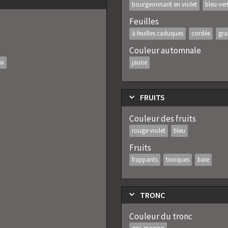
bourgeonnant en violet
bleu-ver
Feuilles
à feuilles caduques
cordée
gra
Couleur automnale
jaune
ux
FRUITS
Couleur des fruits
rouge-violet
bleu
Fruits
frappants
toxiques
baie
TRONC
Couleur du tronc