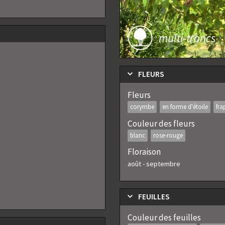
multi-troncs
FLEURS
Fleurs
corymbe
en forme d'étoile
fra
Couleur des fleurs
blanc
rose-rouge
Floraison
août
-
septembre
FEUILLES
Couleur des feuilles