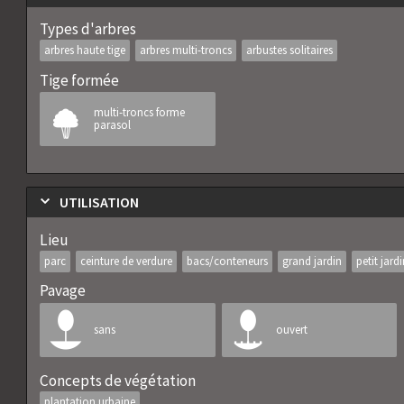
Types d'arbres
arbres haute tige
arbres multi-troncs
arbustes solitaires
Tige formée
multi-troncs forme
parasol
UTILISATION
Lieu
parc
ceinture de verdure
bacs/conteneurs
grand jardin
petit jard
Pavage
sans
ouvert
Concepts de végétation
plantation urbaine