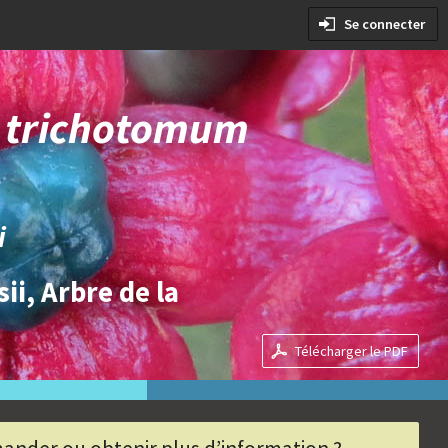
es conditions
Se connecter
 les conditions
 trichotomum
i
ii, Arbre de la
Télécharger le PDF