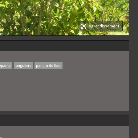
Agrandissement
ppante
singulière
parfum de fleur