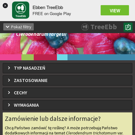
×
Ebben TreeEbb
VIEW
FREE on Google Play
Clerodendrum trichotomum
fargesii
var.
TreeEbb
Pokaż filtry
Szczęślin późny odm. fargesii
Clerodendrum fargesii
synonim
TYP NASADZEŃ
ZASTOSOWANIE
CECHY
WYMAGANIA
Zamówienie lub dalsze informacje?
Chcą Państwo zamówić tę roślinę? A może potrzebują Państwo
dodatkowych informacji na temat
Clerodendrum trichotomum
var.