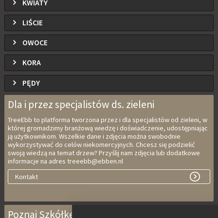
KWIATY
LIŚCIE
OWOCE
KORA
PĘDY
Dla i przez specjalistów ds. zieleni
TreeEbb to platforma tworzona przez i dla specjalistów od zieleni, w
której gromadzimy branżową wiedzę i doświadczenie, udostępniając
ją użytkownikom. Wszelkie dane i zdjęcia można swobodnie
wykorzystywać do celów niekomercyjnych. Chcesz się podzielić
swoją wiedzą na temat drzew? Przyślij nam zdjęcia lub dodatkowe
informacje na adres treeebb@ebben.nl
Kontakt
Poznaj Szkółkę Ebben