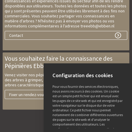
connaissances et expériences issues du secteur afin de les rendre
disponibles aux utilisateurs. Toutes les données et toutes les photos
qui y sont présentes peuvent être utilisées librement à des fins non
commerciales. Vous souhaitez partager vos connaissances en
matière d'arbres ? N'hésitez pas à envoyer vos photos ou vos
informations complémentaires à l'adresse treeebb@ebben.nl
Contact
Vous souhaitez faire la connaissance des
Pépinières Ebben ?
Configuration des cookies
Venez visiter nos pépinières qui proposent des arbres multi-troncs,
des arbres à grimper, des arbres d’avenues et de parcs et des
arbres caractéristiques et arbustes solitaires.
Pour vous fournir des services électroniques,
nous avons recours à des cookies. Un cookie
Fixer un rendez-vous
est un simple petit fichier qui est envoyé avec
les pages de ce site web et qui est enregistré par
votre navigateur sur le disque dur de votre
ordinateur. Ce petit fichier nous permet
notamment de combiner différentes ouvertures
de pages sur le site web et d'analyser le
comportement des utilisateurs. Les
configurations suivantes vous permettent