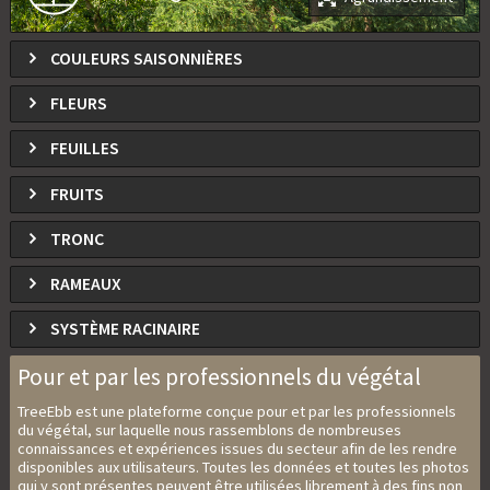
COULEURS SAISONNIÈRES
FLEURS
FEUILLES
FRUITS
TRONC
RAMEAUX
SYSTÈME RACINAIRE
Pour et par les professionnels du végétal
TreeEbb est une plateforme conçue pour et par les professionnels
du végétal, sur laquelle nous rassemblons de nombreuses
connaissances et expériences issues du secteur afin de les rendre
disponibles aux utilisateurs. Toutes les données et toutes les photos
qui y sont présentes peuvent être utilisées librement à des fins non