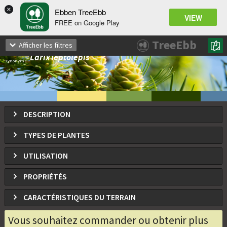
×
Ebben TreeEbb
VIEW
FREE on Google Play
Larix kaempferi
TreeEbb
Afficher les filtres
Mélèze du Japon
Larix leptolepis
synonyme
DESCRIPTION
TYPES DE PLANTES
UTILISATION
PROPRIÉTÉS
CARACTÉRISTIQUES DU TERRAIN
Vous souhaitez commander ou obtenir plus