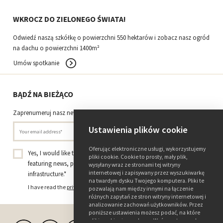
WKROCZ DO ZIELONEGO ŚWIATA!
Odwiedź naszą szkółkę o powierzchni 550 hektarów i zobacz nasz ogród
na dachu o powierzchni 1400m²
Umów spotkanie
BĄDŹ NA BIEŻĄCO
Zaprenumeruj nasz newsletter.
Ustawienia plików cookie
Oferując elektroniczne usługi, wykorzystujemy
Yes, I would like to receive the Tree Nursery Ebben newsletter
pliki cookie. Cookie to prosty, mały plik,
featuring news, projects, and insights on trees and green
wysyłany wraz ze stronami tej witryny
internetowej i zapisywany przez wyszukiwarkę
infrastructure.
*
na twardym dysku Twojego komputera. Pliki te
I have read the
privacy policy
and consent to receiving this newsletter.
pozwalają nam między innymi na łączenie
różnych zapytań ze stron witryny internetowej i
analizowanie zachowań użytkowników. Przez
poniższe ustawienia możesz podać, na które
pliki cookie się zgadzasz. Weź przy tym pod