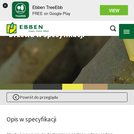
×
Ebben TreeEbb
VIEW
FREE on Google Play
Drzewa w specyfikacji
NA TEMAT EBBEN
ROZWIĄZANIA
ASORTYMENT
PROJEKTY
Powrót do przeglądu
CENTRUM WIEDZY
Opis w specyfikacji