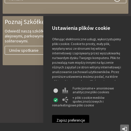
Poznaj Szkółkę Ebben
Ustawienia plików cookie
Odwiedź naszą szkółkę z drzewami wielopniowymi, do wspinaczki,
alejowymi, parkowymi, drzewami charakterystycznymi i krzewami
Oferując elektroniczne usługi, wykorzystujemy
soliterowymi.
pliki cookie. Cookie to prosty, mały plik,
wysyłany wraz ze stronami tej witryny
Umów spotkanie
internetowej i zapisywany przez wyszukiwarkę
na twardym dysku Twojego komputera. Pliki te
pozwalają nam między innymi na łączenie
różnych zapytań ze stron witryny internetowej i
analizowanie zachowań użytkowników. Przez
poniższe ustawienia możesz podać, na które
pliki cookie się zgadzasz. Weź przy tym pod
uwagę, że w razie braku zgody na pliki cookie
Funkcjonalne + anonimowe
niektóre z funkcji tej witryny mogą być
analityczne pliki cookies
niedostępne. Więcej informacji o
+ pliki cookie mediów
wykorzystywaniu danych i różnych plikach
społecznościowych i
cookie znajdziesz w naszym oświadczeniu o
remarketingowe pliki cookie
prywatności i plikach cookie.