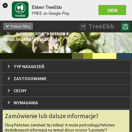
×
Ebben TreeEbb
VIEW
FREE on Google Play
Alnus incana
'Laciniata'
TreeEbb
Pokaż filtry
Olsza szara odm. Laciniata
Alnus incana
'acutiloba'
synonim
Alnus incana
'pinnatifida'
TYP NASADZEŃ
ZASTOSOWANIE
CECHY
WYMAGANIA
Zamówienie lub dalsze informacje?
Chcą Państwo zamówić tę roślinę? A może potrzebują Państwo
dodatkowych informacji na temat
Alnus incana
'Laciniata'
?