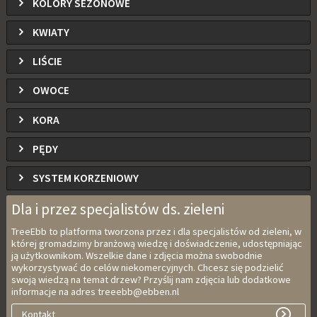
KOLORY SEZONOWE
KWIATY
LIŚCIE
OWOCE
KORA
PĘDY
SYSTEM KORZENIOWY
Dla i przez specjalistów ds. zieleni
TreeEbb to platforma tworzona przez i dla specjalistów od zieleni, w
której gromadzimy branżową wiedzę i doświadczenie, udostępniając
ją użytkownikom. Wszelkie dane i zdjęcia można swobodnie
wykorzystywać do celów niekomercyjnych. Chcesz się podzielić
swoją wiedzą na temat drzew? Przyślij nam zdjęcia lub dodatkowe
informacje na adres treeebb@ebben.nl
Kontakt