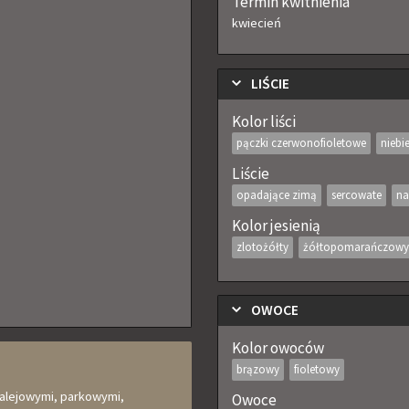
Termin kwitnienia
kwiecień
LIŚCIE
Kolor liści
pączki czerwonofioletowe
niebi
Liście
opadające zimą
sercowate
na
Kolor jesienią
zlotożółty
żółtopomarańczowy
OWOCE
Kolor owoców
brązowy
fioletowy
 alejowymi, parkowymi,
Owoce