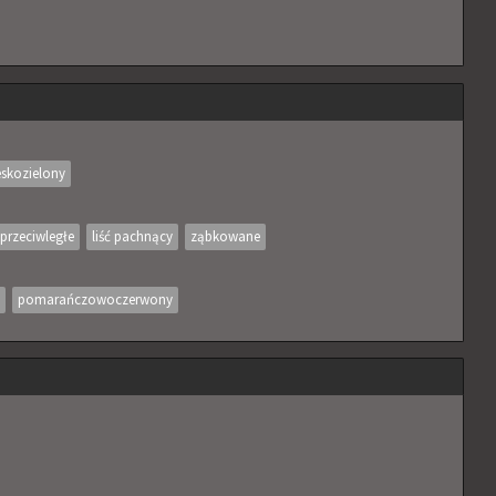
eskozielony
przeciwległe
liść pachnący
ząbkowane
pomarańczowoczerwony