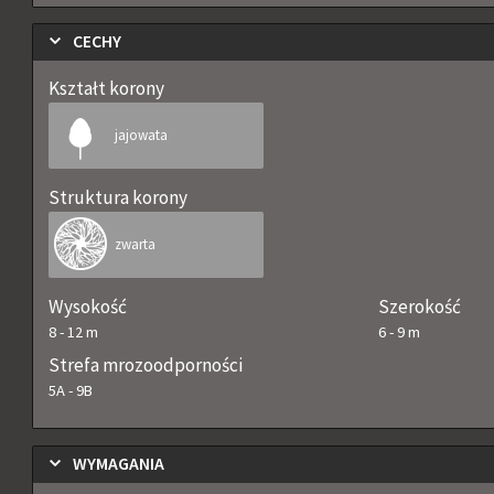
CECHY
Kształt korony
jajowata
Struktura korony
zwarta
Wysokość
Szerokość
8
-
12
m
6
-
9
m
Strefa mrozoodporności
5A
-
9B
WYMAGANIA