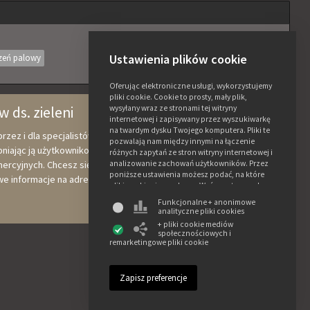
Ustawienia plików cookie
zeń palowy
Oferując elektroniczne usługi, wykorzystujemy
pliki cookie. Cookie to prosty, mały plik,
wysyłany wraz ze stronami tej witryny
w ds. zieleni
internetowej i zapisywany przez wyszukiwarkę
na twardym dysku Twojego komputera. Pliki te
rzez i dla specjalistów od zieleni, w której gromadzimy branżową
pozwalają nam między innymi na łączenie
niając ją użytkownikom. Wszelkie dane i zdjęcia można swobodnie
różnych zapytań ze stron witryny internetowej i
analizowanie zachowań użytkowników. Przez
rcyjnych. Chcesz się podzielić swoją wiedzą na temat drzew?
poniższe ustawienia możesz podać, na które
kowe informacje na adres treeebb@ebben.nl
pliki cookie się zgadzasz. Weź przy tym pod
uwagę, że w razie braku zgody na pliki cookie
Funkcjonalne + anonimowe
niektóre z funkcji tej witryny mogą być
analityczne pliki cookies
niedostępne. Więcej informacji o
+ pliki cookie mediów
wykorzystywaniu danych i różnych plikach
społecznościowych i
cookie znajdziesz w naszym oświadczeniu o
remarketingowe pliki cookie
prywatności i plikach cookie.