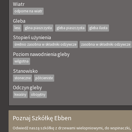
Wiatr
odporne na wiatr
Gleba
less
glina piaszczysta
gleba piaszczysta
gleba ilasta
Stopień użynienia
średnio zasobna w składniki odżywcze
zasobna w składniki odżywcze
Poziom nawodnienia gleby
wilgotna
Stanowisko
słoneczne
półcieniste
Odczyn gleby
kwaśny
obojętny
Poznaj Szkółkę Ebben
Odwiedź naszą szkółkę z drzewami wielopniowymi, do wspinaczki,