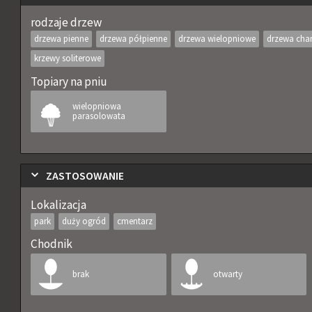
rodzaje drzew
drzewa pienne
drzewa półpienne
drzewa wielopniowe
drzewa char
krzewy soliterowe
Topiary na pniu
wielopniowa
parasolowata
ZASTOSOWANIE
Lokalizacja
park
duży ogród
cmentarz
Chodnik
brak
otwarty