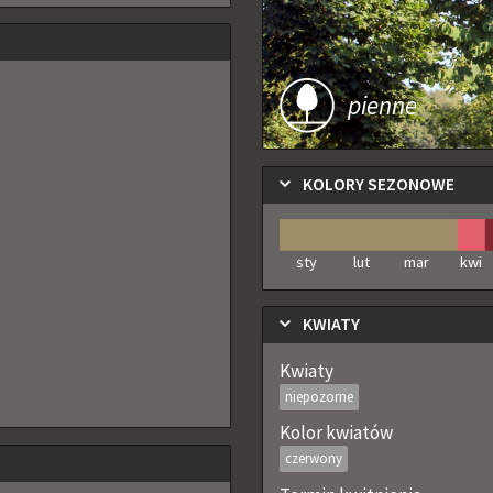
pienne
KOLORY SEZONOWE
sty
lut
mar
kwi
KWIATY
Kwiaty
niepozorne
Kolor kwiatów
czerwony