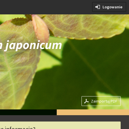
e warunki
Logowanie
kie warunki
m japonicum
Zaimportuj PDF