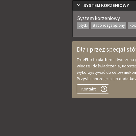
SYSTEM KORZENIOWY
System korzeniowy
płytki
słabo rozgałęziony
kor
Dla i przez specjalistó
TreeEbb to platforma tworzona p
wiedzę i doświadczenie, udostęp
wykorzystywać do celów niekome
Przyślij nam zdjęcia lub dodat
Kontakt