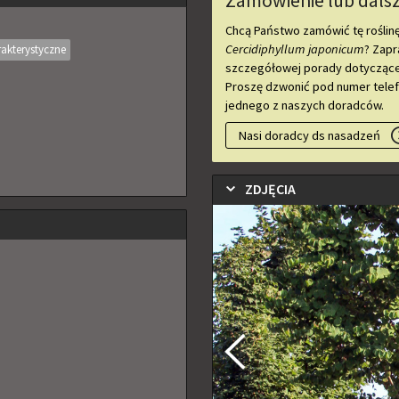
Zamówienie lub dalsz
Chcą Państwo zamówić tę roślin
Cercidiphyllum japonicum
? Zapr
akterystyczne
szczegółowej porady dotyczącej 
Proszę dzwonić pod numer telefo
jednego z naszych doradców.
Nasi doradcy ds nasadzeń
ZDJĘCIA