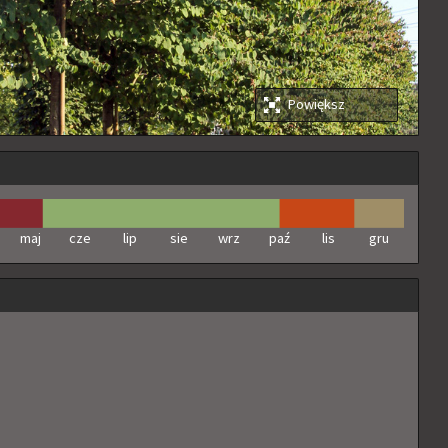
Powiększ
maj
cze
lip
sie
wrz
paź
lis
gru