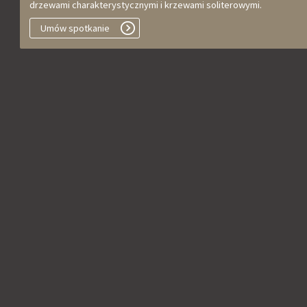
drzewami charakterystycznymi i krzewami soliterowymi.
Umów spotkanie