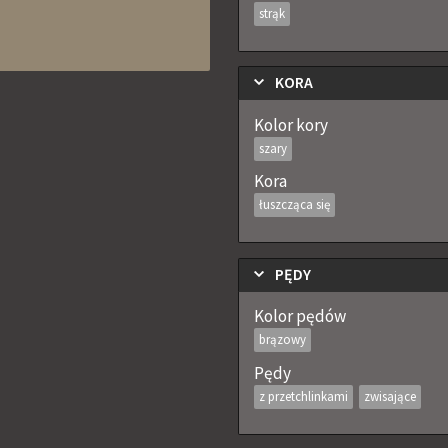
strąk
KORA
Kolor kory
szary
Kora
łuszcząca się
PĘDY
Kolor pędów
brązowy
Pędy
z przetchlinkami
zwisające