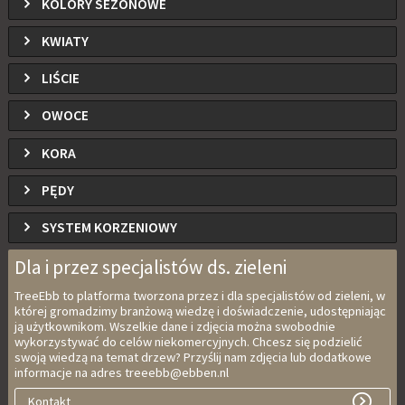
KOLORY SEZONOWE
KWIATY
LIŚCIE
OWOCE
KORA
PĘDY
SYSTEM KORZENIOWY
Dla i przez specjalistów ds. zieleni
TreeEbb to platforma tworzona przez i dla specjalistów od zieleni, w
której gromadzimy branżową wiedzę i doświadczenie, udostępniając
ją użytkownikom. Wszelkie dane i zdjęcia można swobodnie
wykorzystywać do celów niekomercyjnych. Chcesz się podzielić
swoją wiedzą na temat drzew? Przyślij nam zdjęcia lub dodatkowe
informacje na adres treeebb@ebben.nl
Kontakt