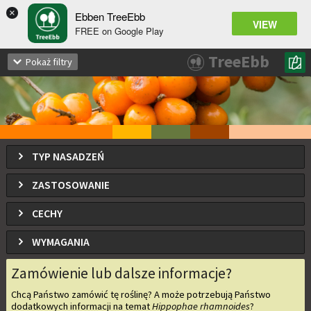
×
Ebben TreeEbb
VIEW
FREE on Google Play
Hippophae rhamnoides
TreeEbb
Pokaż filtry
Rokitnik zwyczajny
TYP NASADZEŃ
ZASTOSOWANIE
CECHY
WYMAGANIA
Zamówienie lub dalsze informacje?
Chcą Państwo zamówić tę roślinę? A może potrzebują Państwo
dodatkowych informacji na temat
Hippophae rhamnoides
?