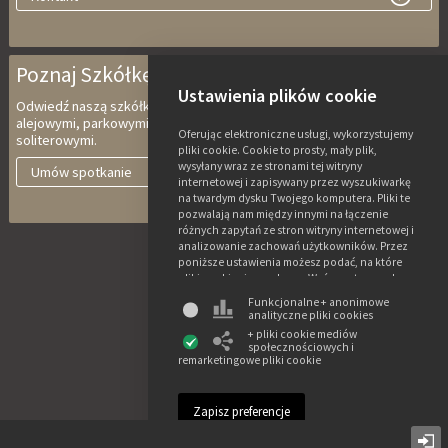
Poznaj Szkółkę Ebben
Ustawienia plików cookie
Odwiedź naszą szkółkę z drzewami wielopniowymi, do wspinaczki,
alejowymi, parkowymi, drzewami charakterystycznymi i krzewami
Oferując elektroniczne usługi, wykorzystujemy
soliterowymi.
pliki cookie. Cookie to prosty, mały plik,
wysyłany wraz ze stronami tej witryny
Umów spotkanie
internetowej i zapisywany przez wyszukiwarkę
na twardym dysku Twojego komputera. Pliki te
pozwalają nam między innymi na łączenie
różnych zapytań ze stron witryny internetowej i
analizowanie zachowań użytkowników. Przez
poniższe ustawienia możesz podać, na które
pliki cookie się zgadzasz. Weź przy tym pod
uwagę, że w razie braku zgody na pliki cookie
Funkcjonalne + anonimowe
niektóre z funkcji tej witryny mogą być
analityczne pliki cookies
niedostępne. Więcej informacji o
+ pliki cookie mediów
wykorzystywaniu danych i różnych plikach
społecznościowych i
cookie znajdziesz w naszym oświadczeniu o
remarketingowe pliki cookie
prywatności i plikach cookie.