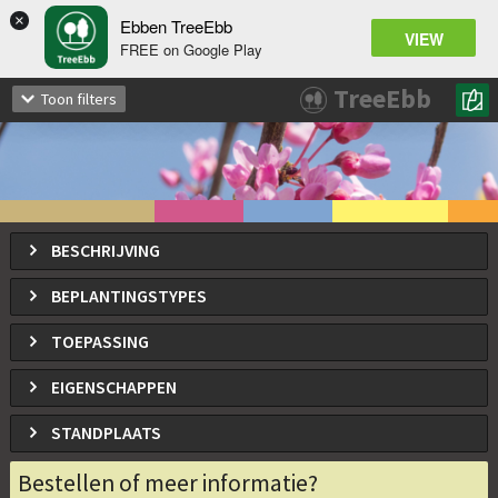
×
Ebben TreeEbb
VIEW
FREE on Google Play
Cercis canadensis
TreeEbb
Toon filters
Amerikaanse Judasboom, Canadese judasboom
BESCHRIJVING
BEPLANTINGSTYPES
TOEPASSING
EIGENSCHAPPEN
STANDPLAATS
Bestellen of meer informatie?