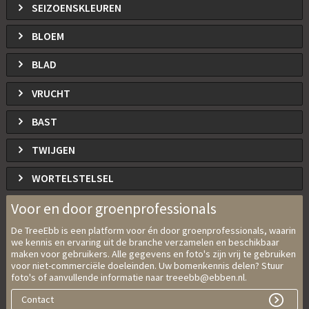
SEIZOENSKLEUREN
BLOEM
BLAD
VRUCHT
BAST
TWIJGEN
WORTELSTELSEL
Voor en door groenprofessionals
De TreeEbb is een platform voor én door groenprofessionals, waarin
we kennis en ervaring uit de branche verzamelen en beschikbaar
maken voor gebruikers. Alle gegevens en foto's zijn vrij te gebruiken
voor niet-commerciële doeleinden. Uw bomenkennis delen? Stuur
foto's of aanvullende informatie naar treeebb@ebben.nl.
Contact