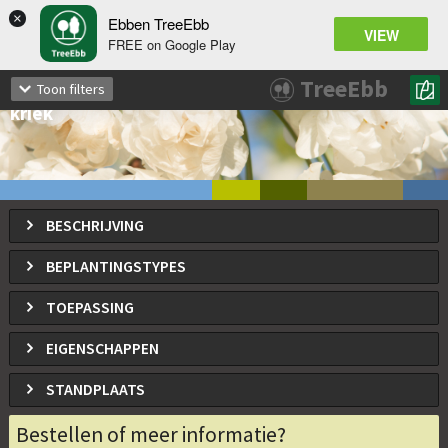
×
Ebben TreeEbb
VIEW
FREE on Google Play
Prunus avium
'Plena'
TreeEbb
Toon filters
Gevuldbloemige zoete kers, Gevuldbloemige
kriek
BESCHRIJVING
BEPLANTINGSTYPES
TOEPASSING
EIGENSCHAPPEN
STANDPLAATS
Bestellen of meer informatie?