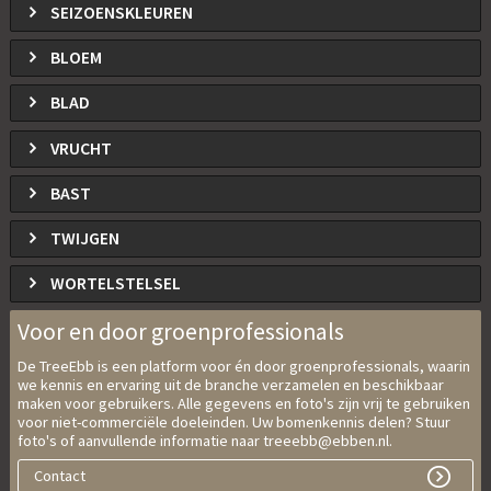
SEIZOENSKLEUREN
BLOEM
BLAD
VRUCHT
BAST
TWIJGEN
WORTELSTELSEL
Voor en door groenprofessionals
De TreeEbb is een platform voor én door groenprofessionals, waarin
we kennis en ervaring uit de branche verzamelen en beschikbaar
maken voor gebruikers. Alle gegevens en foto's zijn vrij te gebruiken
voor niet-commerciële doeleinden. Uw bomenkennis delen? Stuur
foto's of aanvullende informatie naar treeebb@ebben.nl.
Contact