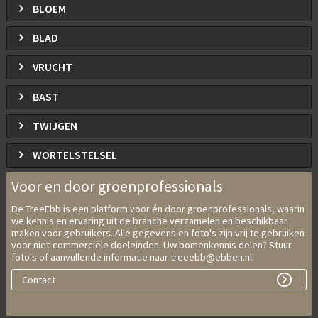
BLOEM
BLAD
VRUCHT
BAST
TWIJGEN
WORTELSTELSEL
Voor en door groenprofessionals
De TreeEbb is een platform voor én door groenprofessionals, waarin
we kennis en ervaring uit de branche verzamelen en beschikbaar
maken voor gebruikers. Alle gegevens en foto's zijn vrij te gebruiken
voor niet-commerciële doeleinden. Uw bomenkennis delen? Stuur
foto's of aanvullende informatie naar treeebb@ebben.nl.
Contact