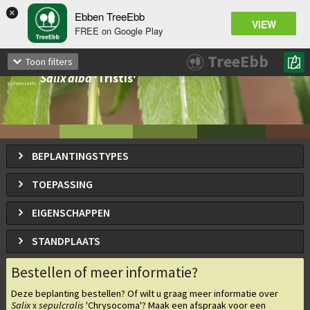
×
Ebben TreeEbb
VIEW
FREE on Google Play
Salix
sepulcralis
'Chrysocoma'
x
TreeEbb
Toon filters
Gele treurwilg, Gouden treurwilg
Salix alba
'Tristis'
synoniem
BEPLANTINGSTYPES
TOEPASSING
EIGENSCHAPPEN
STANDPLAATS
Bestellen of meer informatie?
Deze beplanting bestellen? Of wilt u graag meer informatie over
Salix
sepulcralis
'Chrysocoma'
? Maak een afspraak voor een
x