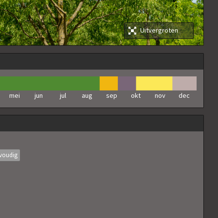
Uitvergroten
mei
jun
jul
aug
sep
okt
nov
dec
voudig