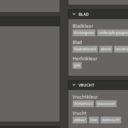
BLAD
Bladkleur
donkergroen
onderzijde grijsgro
Blad
bladverliezend
eirond
lancetv
Herfstkleur
geel
VRUCHT
Vruchtkleur
donkerrood
blauwzwart
Vrucht
eetbaar
klein
steenvrucht