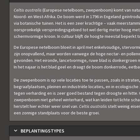
Celtis australis
(Europese netelboom, zwepenboom) komt van nature
Noord- en West-Afrika. De boom werd in 1796 in Engeland geïntrodu
via botanische tuinen. Het is een zeer krachtige – vaak meerstammig
oorspronkelijk verspreidingsgebied tot wel dertig meter hoog met
schermvormige kroon. In cultuur blijft de hoogte meestal beperkt to
De Europese netelboom bloeit in april met enkelvoudige, stervorm
zijn onopvallend, maar worden vanwege de hoge nectar- en pollenw
gevonden. Het eironde, lancetvormige, ruwe blad is donkergroen m
In het najaar is het blad geel en draagt de boom donkerrode, eetba
De zwepenboom is op vele locaties toe te passen, zoals in straten
begraafplaatsen, pleinen en industriële locaties, en in ecologisch
tegen verharding en is zeer goed bestand tegen droogte en hitte. O
zwepenboom niet geheel winterhard, wat kan leiden tot lichte sch
herstelt hier echter weer snel van.
Celtis australis
stelt weinig eis
een zonnige standplaats voor de beste groei.
BEPLANTINGSTYPES