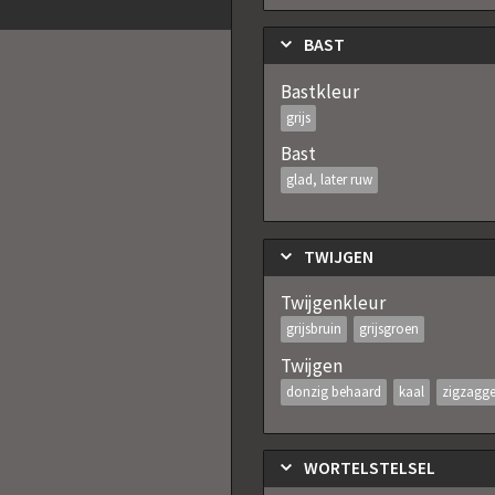
BAST
Bastkleur
grijs
Bast
glad, later ruw
TWIJGEN
Twijgenkleur
grijsbruin
grijsgroen
Twijgen
donzig behaard
kaal
zigzagg
WORTELSTELSEL