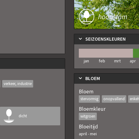
hoogstam
SEIZOENSKLEUREN
jan
feb
mrt
apr
BLOEM
verkeer, industrie
Bloem
stervormig
onopvallend
enkel
Bloemkleur
dicht
witgroen
Bloeitijd
april
-
mei