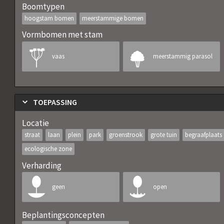
Boomtypen
hoogstam bomen
meerstammige bomen
Vormbomen met stam
vaas
meerstammig parasol
TOEPASSING
Locatie
straat
laan
plein
park
groenstrook
grote tuin
begraafplaats
ecologische zone
Verharding
geen
open
Beplantingsconcepten