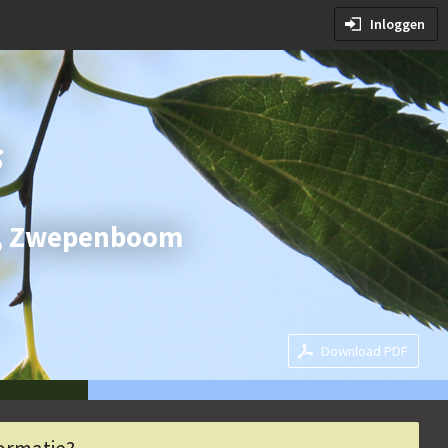
orwaarden
Inloggen
oorwaarden
s
m, Zwepenboom
Download PDF