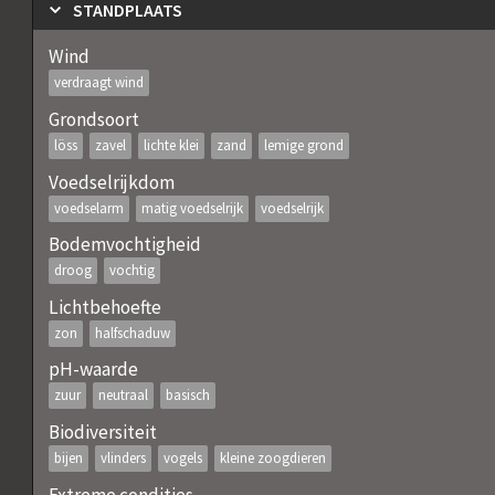
STANDPLAATS
Wind
verdraagt wind
Grondsoort
löss
zavel
lichte klei
zand
lemige grond
Voedselrijkdom
voedselarm
matig voedselrijk
voedselrijk
Bodemvochtigheid
droog
vochtig
Lichtbehoefte
zon
halfschaduw
pH-waarde
zuur
neutraal
basisch
Biodiversiteit
bijen
vlinders
vogels
kleine zoogdieren
Extreme condities