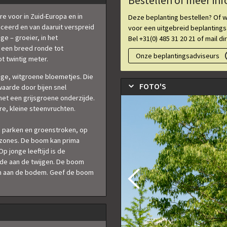
Bestellen of meer in
 voor in Zuid-Europa en in
Deze beplanting bestellen? Of w
ceerd en van daaruit verspreid
voor een uitgebreid beplantings
e – groeier, in het
Bel +31(0) 485 31 20 21 of mail d
 een breed ronde tot
Onze beplantingsadviseurs
t twintig meter.
ige, witgroene bloemetjes. Die
FOTO'S
aarde door bijen snel
et een grijsgroene onderzijde.
re, kleine steenvruchten.
, parken en groenstroken, op
e zones. De boom kan prima
p jonge leeftijd is de
ade aan de twijgen. De boom
en aan de bodem. Geef de boom