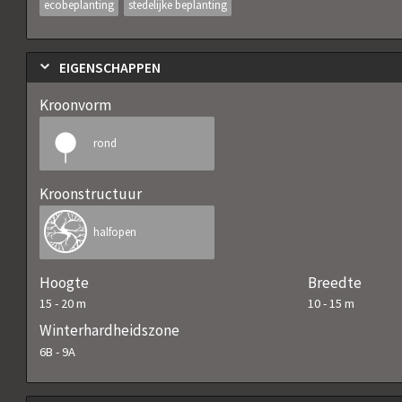
ecobeplanting
stedelijke beplanting
EIGENSCHAPPEN
Kroonvorm
rond
Kroonstructuur
halfopen
Hoogte
Breedte
15
-
20
m
10
-
15
m
Winterhardheidszone
6B
-
9A